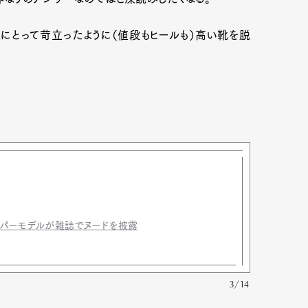
人にとって苛立ったように（値段もヒールも）高い靴を脱
ーパーモデルが雑誌でヌードを披露
Art&Design
Watch
Fashion
ourmet
Cars
Product
Culture
3/14
Lifestyle