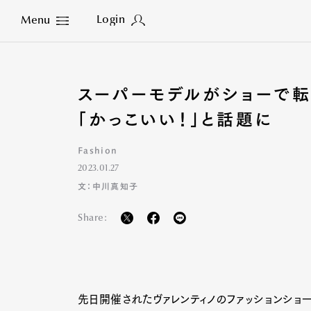
Login
Menu
Close
スーパーモデルがショーで
「かっこいい！」と話題に
Fashion
2023.01.27
文：中川真知子
Share:
先日開催されたヴァレンティノのファッションショ