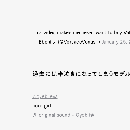
Pen Me
This video makes me never want to buy Va
— Eboni🤍 (@VersaceVenus_)
January 25,
Pen Me
過去には半泣きになってしまうモデ
@oyebi.eva
poor girl
♬ original sound - Oyebii🫐