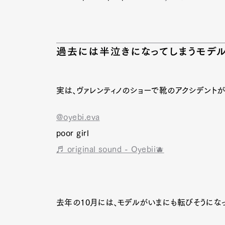
過去には半泣きになってしまうモデ
実は、ヴァレンティノのショーで靴のアクシデント
@oyebi.eva
poor girl
♬ original sound - Oyebii🫐
去年の10月には、モデルがいまにも転びそうにな