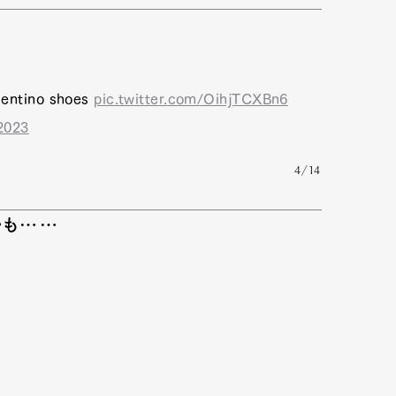
mbership
Magazine
Official Columnist
About
lentino shoes
pic.twitter.com/OihjTCXBn6
 2023
et
Pen international
Pen tw
4/14
ルも……