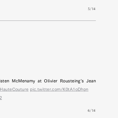
5/14
isten McMenamy at Olivier Rousteing’s Jean
sHauteCouture
pic.twitter.com/K0tA1oDhpn
2
6/14