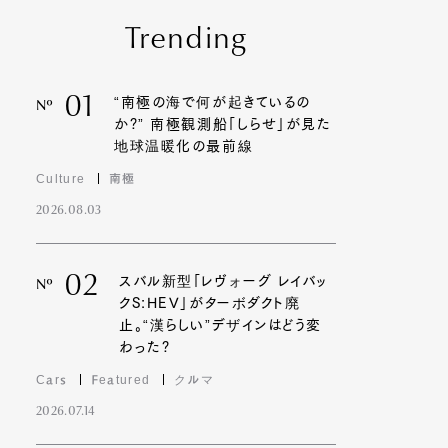
Trending
01
“南極の海で何が起きているの
Nº
か?” 南極観測船「しらせ」が見た
地球温暖化の最前線
Culture
南極
2026.08.03
02
スバル新型「レヴォーグ レイバッ
Nº
クS:HEV」がターボダクト廃
止。“漢らしい”デザインはどう変
わった?
Cars
Featured
クルマ
2026.07.14