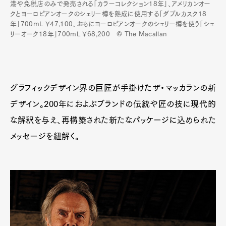
港や免税店のみで発売される「カラーコレクション18年」、アメリカンオー
クとヨーロピアンオークのシェリー樽を熟成に使用する「ダブルカスク18
年」700mL ¥47,100、おもにヨーロピアンオークのシェリー樽を使う「シェ
リーオーク18年」700mL ¥68,200 © The Macallan
グラフィックデザイン界の巨匠が手掛けたザ・マッカランの新
デザイン。200年におよぶブランドの伝統や匠の技に現代的
な解釈を与え、再構築された新たなパッケージに込められた
メッセージを紐解く。