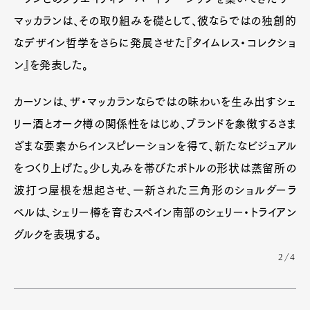
Product
Culture
Lifestyle
マッカランは、その取り組みを礎として、彼ならではの独創的
なデザイン哲学をさらに発展させた『タイムレス・コレクショ
ン』を発表した。
Pen Membership
Magazine
Official Columnist
About
カーソンは、ザ・マッカランならではの味わいを生み出すシェ
Contact
リー酒とオーク樽の関係性をはじめ、ブランドを象徴するさま
ざまな要素からインスピレーションを得て、新たなビジュアル
をつくり上げた。少し丸みを帯びたボトルの形状は蒸留所の
Pen Meet
波打つ屋根を想起させ、一新された三角形のショルダーラ
Pen international
Pen tw
ベルは、シェリー樽を育むスペイン南部のシェリー・トライアン
グルクを表現する。
2/4