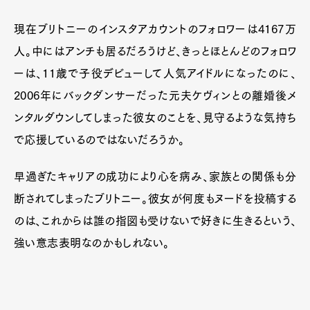
現在ブリトニーのインスタアカウントのフォロワーは4167万
人。中にはアンチも居るだろうけど、きっとほとんどのフォロワ
ーは、11歳で子役デビューして人気アイドルになったのに、
2006年にバックダンサーだった元夫ケヴィンとの離婚後メ
ンタルダウンしてしまった彼女のことを、見守るような気持ち
で応援しているのではないだろうか。
早過ぎたキャリアの成功により心を病み、家族との関係も分
Art&Design
Watch
Fashion
断されてしまったブリトニー。彼女が何度もヌードを投稿する
Gourmet
Cars
のは、これからは誰の指図も受けないで好きに生きるという、
Product
Culture
Lifestyle
強い意志表明なのかもしれない。
Pen Membership
Magazine