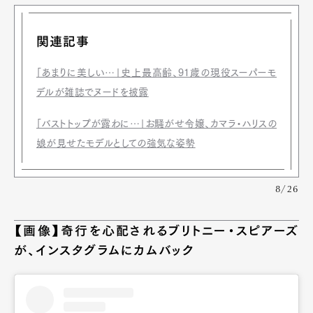
Official Columnist
About
Contact
関連記事
「あまりに美しい…」史上最高齢、91歳の現役スーパーモ
デルが雑誌でヌードを披露
Pen Meet
Pen international
Pen tw
「バストトップが露わに…」お騒がせ令嬢、カマラ・ハリスの
娘が見せたモデルとしての強気な姿勢
8/26
【画像】奇行を心配されるブリトニー・スピアーズ
が、インスタグラムにカムバック