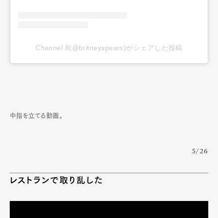
Channel 8(@britneyspears)がシェアした投稿
中指を立てる動画。
5/26
レストランで取り乱した