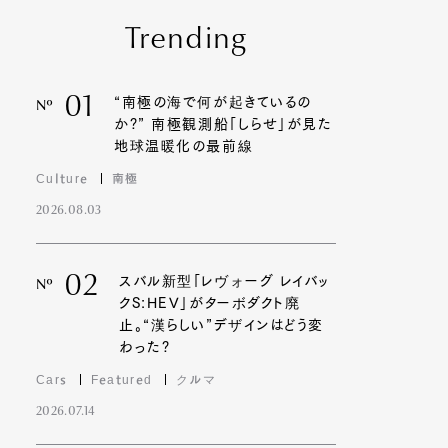
Trending
01
“南極の海で何が起きているの
Nº
か?” 南極観測船「しらせ」が見た
地球温暖化の最前線
Culture
南極
2026.08.03
02
スバル新型「レヴォーグ レイバッ
Nº
クS:HEV」がターボダクト廃
止。“漢らしい”デザインはどう変
わった?
Cars
Featured
クルマ
2026.07.14