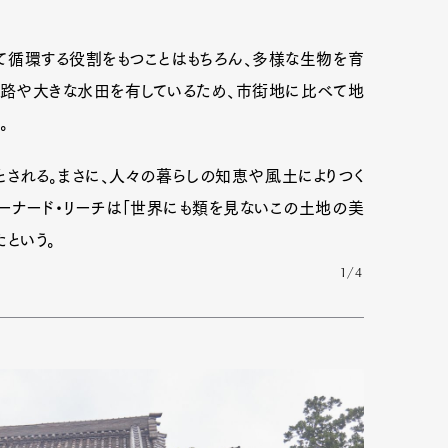
循環する役割をもつことはもちろん、多様な生物を育
水路や大きな水田を有しているため、市街地に比べて地
。
とされる。まさに、人々の暮らしの知恵や風土によりつく
ーナード・リーチは「世界にも類を見ないこの土地の美
という。
1/4
Art&Design
Watch
Fashion
ourmet
Cars
Product
Culture
Lifestyle