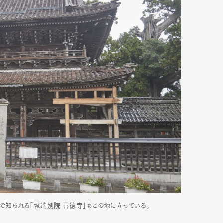
mbership
Magazine
Official Columnist
About
et
Pen international
Pen tw
とで知られる「城端別院 善徳寺」もこの地に立っている。