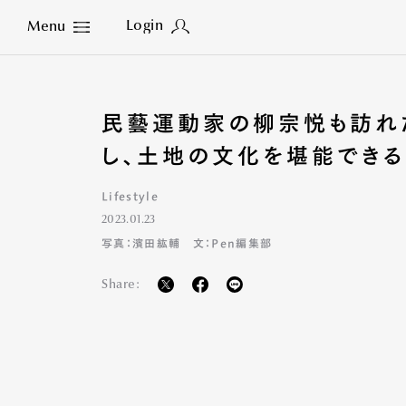
Login
Menu
Close
民藝運動家の柳宗悦も訪れ
し、土地の文化を堪能できる
Lifestyle
2023.01.23
写真：濱田紘輔 文：Pen編集部
Share: