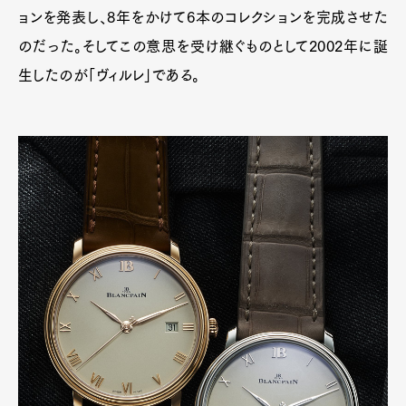
ョンを発表し、8年をかけて6本のコレクションを完成させた
のだった。そしてこの意思を受け継ぐものとして2002年に誕
Art&Design
Watch
Fashion
Gourmet
Cars
生したのが「ヴィルレ」である。
Product
Culture
Lifestyle
Pen Membership
Magazine
Official Columnist
About
Contact
Pen Meet
Pen international
Pen tw