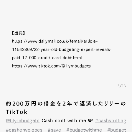
【出典】
https://www.dailymail.co.uk/femail/article-
11542869/22-year-old-budgeting-expert-reveals-
paid-17-000-credit-card-debt.html
https://www.tiktok.com/@lilyrnbudgets
3/13
約200万円の借金を2年で返済したリリーの
TikTok
@lilyrnbudgets
Cash stuff with me 💸
#cashstuffing
#cashenvelopes
#save
#budgetwithme
#budget