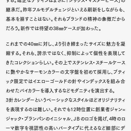
する。端正なデザインはまさに「シックス・マスターピース」の
継承だ。昨年フルモデルチェンジといえる刷新をしながらも、
基本を崩すことはない。それもブランドの精神の象徴だから
だろう。新作では待望の38㎜ケースが加わった。
これまでの40㎜に対し、より引き締まったサイズに魅力を凝
縮する。それも、誇示ではなく、抑制によって個性を表現して
きたコレクションらしい。その上でステンレス・スチールケース
に艶やかなサーモンカラーの文字盤を初めて採用し、ブティ
ック限定ではイエローゴールドの針やインデックスを組み合
わせたバイカラーを導入するなどモダニティを演出する。
3針カレンダーというベーシックなスタイルほどオリジナリティ
を表現するのは難しい。それでも12時位置に創業者ジャン=
ジャック・ブランパンのイニシャル、ＪＢのロゴを掲げ、4時のロ
ーマ数字を視認性の高いバータイプに代えるなど細部にデ