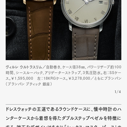
ヴィルレ ウルトラスリム／
自動巻き、ケース径38㎜、パワーリザーブ約100
時間、シースルーバック、アリゲーターストラップ、3気圧防水。右：SSケー
ス。￥1,595,000 左：18KRGケース。￥3,278,000／ともにブランパン
（ブランパン ブティック 銀座）
1/4
ドレスウォッチの王道であるラウンドケースに、懐中時計のハ
ンターケースから着想を得たダブルステップベゼルを特徴に