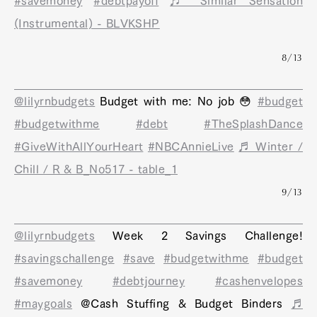
#savemoney
#debtpayoff
♬ Similar Sensation
(Instrumental) - BLVKSHP
8/13
@lilyrnbudgets
Budget with me: No job 😳
#budget
#budgetwithme
#debt
#TheSplashDance
#GiveWithAllYourHeart
#NBCAnnieLive
♬ Winter /
Chill / R & B_No517 - table_1
9/13
@lilyrnbudgets
Week 2 Savings Challenge!
#savingschallenge
#save
#budgetwithme
#budget
#savemoney
#debtjourney
#cashenvelopes
#maygoals
@Cash Stuffing & Budget Binders
♬