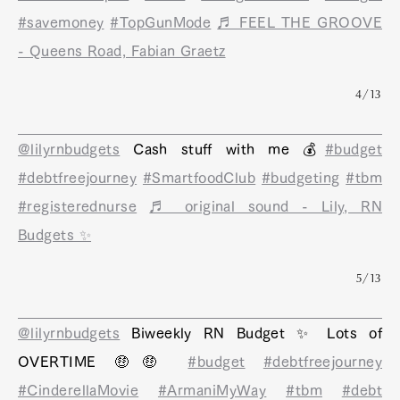
#savemoney
#TopGunMode
♬ FEEL THE GROOVE
- Queens Road, Fabian Graetz
4/13
@lilyrnbudgets
Cash stuff with me 💰
#budget
#debtfreejourney
#SmartfoodClub
#budgeting
#tbm
#registerednurse
♬ original sound - Lily, RN
Budgets ✨
5/13
@lilyrnbudgets
Biweekly RN Budget ✨ Lots of
OVERTIME 🤑🤑
#budget
#debtfreejourney
#CinderellaMovie
#ArmaniMyWay
#tbm
#debt