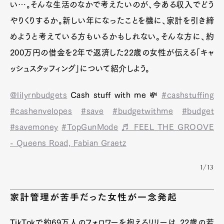
い…。そんな生活のなかで考えたいのが、今ある収入でどう
やりくりするか。新しい年になったことを機に、家計を引き締
めようと考えている方もいるかもしれない。そんな方に、約
200万円の借金を2年で返済した22歳の女性が伝える「キャ
ッシュスタッフィング」について紹介しよう。
@lilyrnbudgets
Cash stuff with me 💸
#cashstuffing
#cashenvelopes
#save
#budgetwithme
#budget
#savemoney
#TopGunMode
♬ FEEL THE GROOVE
- Queens Road, Fabian Graetz
1/13
家計管理が苦手だった女性が一念発起
TikTokで約69万人のフォロワーを抱えるリリーは、22歳の若