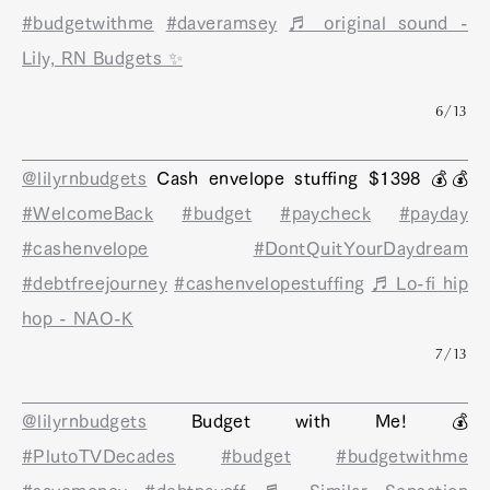
#budgetwithme
#daveramsey
♬ original sound -
Lily, RN Budgets ✨
6/13
@lilyrnbudgets
Cash envelope stuffing $1398 💰💰
#WelcomeBack
#budget
#paycheck
#payday
#cashenvelope
#DontQuitYourDaydream
#debtfreejourney
#cashenvelopestuffing
♬ Lo-fi hip
hop - NAO-K
7/13
@lilyrnbudgets
Budget with Me! 💰
#PlutoTVDecades
#budget
#budgetwithme