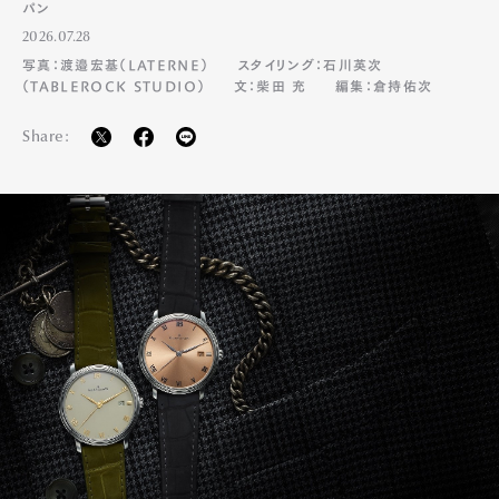
パン
2026.07.28
写真：渡邉宏基（LATERNE）
スタイリング：石川英次
（TABLEROCK STUDIO）
文：柴田 充
編集：倉持佑次
Share: