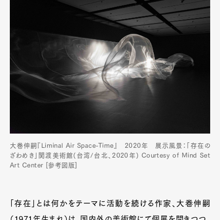
大巻伸嗣『Liminal Air Space-Time』 2020年 展示風景：「存在の
ざわめき」関渡美術館(台湾/台北、2020年) Courtesy of Mind Set
Art Center [参考図版]
「存在」とは何かをテーマに活動を続ける作家、大巻伸嗣
（1971年生まれ）は、国内外の美術館にて個展を開きつつ、