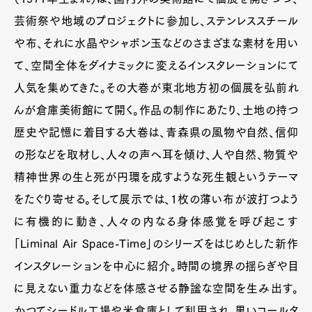
芸術祭や地域のプロジェクトに参加し、ステンレススチール
や布、それに水晶やシャボン玉などのさまざまな素材を用い
て、空間全体をダイナミックに変えるインスタレーションにて
人気を集めてきた。その大巻が東北地方初の個展を弘前れ
んが倉庫美術館にて開く。作品の制作にあたり、土地の持つ
歴史や記憶に着目する大巻は、青森県の風物や自然、信仰
の形などを取材し、人々の声へ耳を傾け、人や自然、物質や
精神世界の生と死が円環を成すような死生観というテーマ
をたぐり寄せる。そして展示では、1枚の薄い布が波打つよう
に有機的に動き、人々の内なる身体感覚を呼び起こす
「Liminal Air Space-Time」のシリーズをはじめとした新作
インスタレーションを中心に紹介。時間の境界の揺らぎや目
に見えない重力などを体感させる静謐な空間を生み出す。
かつてシードル工場や米倉庫として利用され、黒いコールタ