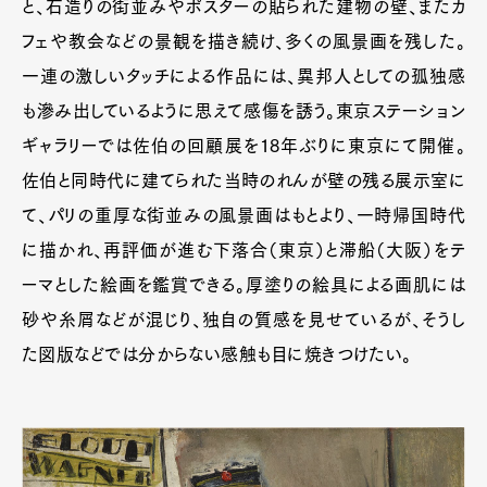
と、石造りの街並みやポスターの貼られた建物の壁、またカ
フェや教会などの景観を描き続け、多くの風景画を残した。
一連の激しいタッチによる作品には、異邦人としての孤独感
も滲み出しているように思えて感傷を誘う。東京ステーション
ギャラリーでは佐伯の回顧展を18年ぶりに東京にて開催。
佐伯と同時代に建てられた当時のれんが壁の残る展示室に
て、パリの重厚な街並みの風景画はもとより、一時帰国時代
に描かれ、再評価が進む下落合（東京）と滞船（大阪）をテ
ーマとした絵画を鑑賞できる。厚塗りの絵具による画肌には
砂や糸屑などが混じり、独自の質感を見せているが、そうし
た図版などでは分からない感触も目に焼きつけたい。