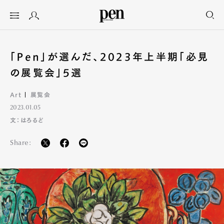
「Pen」が選んだ、2023年上半期「必見
の展覧会」5選
Art
展覧会
2023.01.05
文：はろるど
Share: