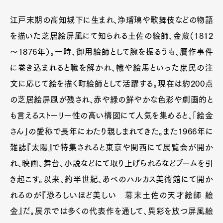
江戸末期の高知城下に生まれ、浄瑠璃や歌舞伎などの物語
を描いた芝居絵屏風にて知られる土佐の絵師、金蔵（1812
～1876年）。一時、御用絵師として腕を振るうも、贋作事件
に巻き込まれると職を解かれ、幟や絵馬といった庶民の注
文に応じて絵を描く町絵師として活躍する。現在は約200点
の芝居絵屏風が残され、赤や緑の鮮やかな色彩や劇画的と
も言えるストーリー性の高い構図にて人気を集めると、「絵金
さん」の愛称で長年にわたり親しまれてきた。また1966年に
雑誌『太陽』で特集されると東京や関西にて展覧会が開か
れ、映画、舞台、小説などにて取り上げられるなどブームを引
き起こす。以来、約半世紀、あべのハルカス美術館にて開か
れるのが『恐ろしいほど美しい 幕末土佐の天才絵師 絵
金』だ。展示では多くの代表作を通して、異彩を放つ屏風絵