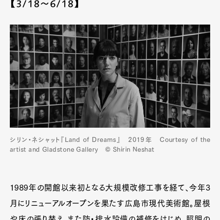
【3/18〜6/18】
シリン・ネシャット『Land of Dreams』 2019年 Courtesy of the
artist and Gladstone Gallery © Shirin Neshat
1989年の開館以来初となる大規模改修工事を経て、今年3
月にリニューアルオープンを果たす広島市現代美術館。屋根
や床の張り替え、また防・排水設備の補修をはじめ、照明の