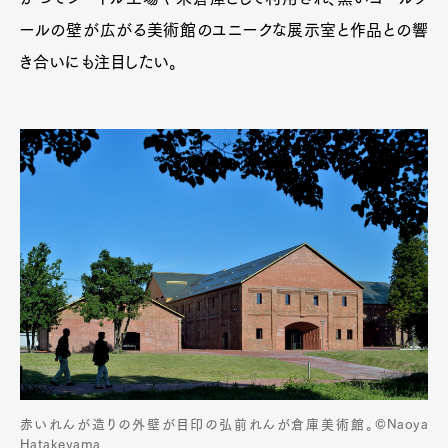
ールの壁が広がる美術館のユニークな展示室と作品との響
き合いにも注目したい。
赤いれんが造りの外壁が目印の弘前れんが倉庫美術館。©︎Naoya
Art&Design
Watch
Fashion
Hatakeyama
Gourmet
Cars