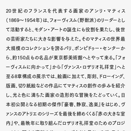
20世紀のフランスを代表する画家のアンリ・マティス
（1869〜1954年）は、フォーヴィスム（野獣派）のリーダーとし
て活動すると、モダン・アートの誕生にも役割を果たし、後世
の芸術家たちに大きな影響を与えた。そのマティスの世界最
大規模のコレクションを誇るパリ、ポンピドゥー・センターか
ら、約150点もの名品が東京都美術館へとやって来る。「フォ
ーヴィスムに向かって」から「ヴァンス・ロザリオ礼拝堂」へと
至る8章構成の展示では、絵画に加えて、彫刻、ドローイング、
版画、切り紙絵などの作品にてマティスの創作の歩みを紹介
し、光と色に満ちた画家の造形的な冒険をたどっていく。日
本初公開となる初期の傑作『豪奢、静寂、逸楽』をはじめ、ヴ
ァンスのアトリエのシリーズを最後を締めくくる『赤の大きな室
内』や、最晩年に取り組んだロザリオ礼拝堂のためのプロジ