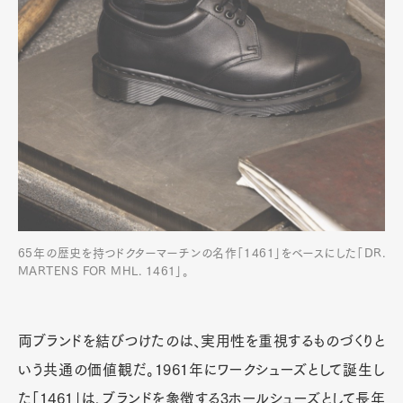
65年の歴史を持つドクターマーチンの名作「1461」をベースにした「DR.
MARTENS FOR MHL. 1461」。
両ブランドを結びつけたのは、実用性を重視するものづくりと
いう共通の価値観だ。1961年にワークシューズとして誕生し
た「1461」は、ブランドを象徴する3ホールシューズとして長年