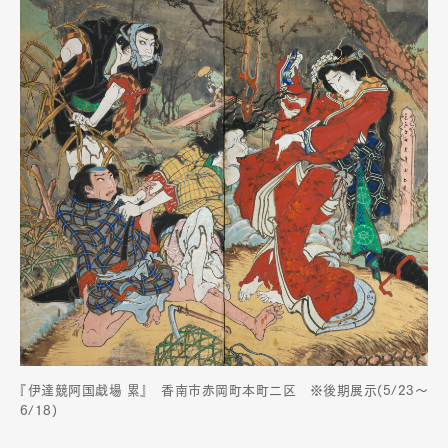
『伊達競阿国戯場 累』 香南市赤岡町本町二区 ※後期展示(5/23〜
6/18)