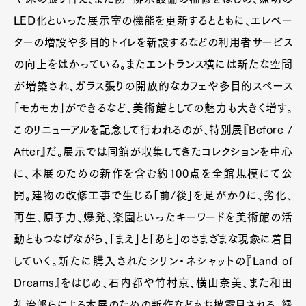
LED化といった展示室の機能を更新するとともに、エレベー
ターの増設や多目的トイレを新設するなどの利用者サービス
の向上をはかっている。またエントランス横には新たな空間
が増築され、ガラス張りの開放的なカフェや多目的スペース
「モカモカ」ができるなど、美術館としての魅力も大きく増す。
このリニューアルを記念して行われるのが、特別展『Before /
After』だ。展示では同館が収集してきたコレクションを中心
に、本展のための新作を含む約100点を全館規模にて公
開。建物の改修工事で生じる「前/後」を足がかりに、劣化、
再生、原子力、爆発、楽園といったキーワードを美術館の活
動ともつなげながら、「まえ」と「あと」のさまざまな現象に着目
していく。新たに購入されたシリン・ネシャットの『Land of
Dreams』をはじめ、石内都や竹村京、横山奈美、また和田
礼治郎らによる本展のための新作などもお披露目される。緑