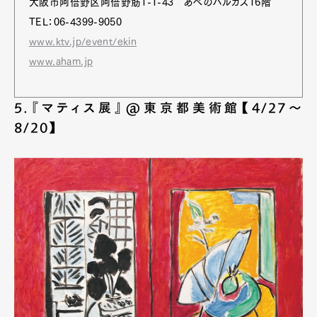
大阪市阿倍野区阿倍野筋1-1-43 あべのハルカス16階
TEL：06-4399-9050
www.ktv.jp/event/ekin
www.aham.jp
5.『マティス展』@東京都美術館【4/27～
8/20】