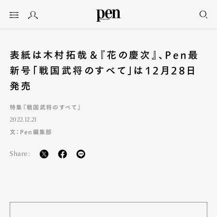
表紙は木村拓哉＆『花の慶次』、Pen最
新号「戦国武将のすべて」は12月28日
発売
特集『戦国武将のすべて』
2022.12.21
文：Pen編集部
Share: