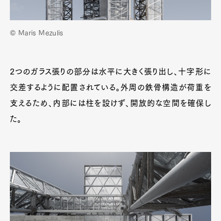
© Maris Mezulis
Art&Design
Watch
Fashion
Gourmet
Cars
2つのガラス張りの部分は水平に大きく張り出し、十字形に
Product
Culture
Lifestyle
交差するように配置されている。外周の鉄骨構造が荷重を
支えるため、内部には柱を設けず、開放的な空間を確保し
た。
Pen Membership
Magazine
Official Columnist
About
Contact
Pen Meet
Pen international
Pen tw