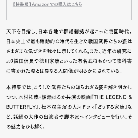
【特装版】Amazonでの購入はこちら
天下を目指し、日本各地で群雄割拠が起こった戦国時代。
日本史上で最も躍動的な時代を生きた戦国武将たちの姿は
さまざまな気づきを我々に示してくれる。また、近年の研究に
より織田信長や徳川家康といった有名武将もかつて教科書
に書かれた姿とは異なる人間像が明らかにされている。
本特集では、こうした武将たちの知られざる姿を解き明かし
つつ、木村拓哉・綾瀬はるか共演の映画『THE LEGEND &
BUTTERFLY』、松本潤主演の大河ドラマ『どうする家康』な
ど、話題の大作の出演者や脚本家へインタビューを行い、そ
の魅力をひも解く。