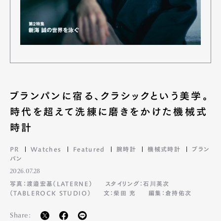
ブランパンに宿る、クラシックという美学。
時代を超えて洗練に磨きをかけた機械式
時計
PR
Watches
Featured
腕時計
機械式時計
ブラン
パン
2026.07.28
写真：渡邉宏基（LATERNE）
スタイリング：石川英次
（TABLEROCK STUDIO）
文：柴田 充
編集：倉持佑次
Share: