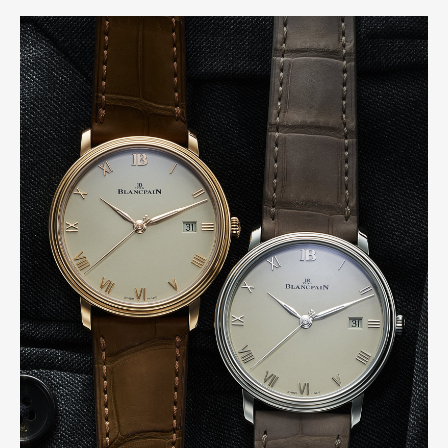
Art&Design
Watch
Fashion
Gourmet
Cars
Product
Culture
Lifestyle
Pen Membership
Magazine
Official Columnist
About
Contact