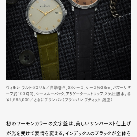
ヴィルレ ウルトラスリム／
自動巻き、SSケース、ケース径38㎜、パワーリザ
ーブ約100時間、シースルーバック、アリゲーターストラップ、3気圧防水。各
￥1,595,000／ともにブランパン（ブランパン ブティック 銀座）
初のサーモンカラーの文字盤は、美しいサンバースト仕上げ
が光を受けて表情を変える。インデックスのブラックが全体を