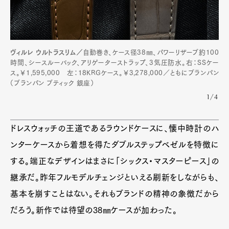
Pen Meet
Pen international
Pen tw
ヴィルレ ウルトラスリム／
自動巻き、ケース径38㎜、パワーリザーブ約100
時間、シースルーバック、アリゲーターストラップ、3気圧防水。右：SSケー
ス。￥1,595,000 左：18KRGケース。￥3,278,000／ともにブランパン
（ブランパン ブティック 銀座）
1/4
ドレスウォッチの王道であるラウンドケースに、懐中時計のハ
ンターケースから着想を得たダブルステップベゼルを特徴に
する。端正なデザインはまさに「シックス・マスターピース」の
継承だ。昨年フルモデルチェンジといえる刷新をしながらも、
基本を崩すことはない。それもブランドの精神の象徴だから
だろう。新作では待望の38㎜ケースが加わった。