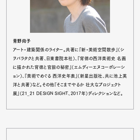
青野尚子
アート・建築関係のライター。共著に『新・美術空間散歩』（シ
ヲバラタクと共著、日東書院本社）、『背徳の西洋美術史 名画
に描かれた背徳と官能の秘密』（エムディーエヌコーポレーシ
ョン）、『美術でめぐる 西洋史年表』（新星出版社、共に池上英
洋と共著）など。その他『そこまでやるか 壮大なプロジェクト
展』（21_21 DESIGN SIGHT、2017年）ディレクションなど。