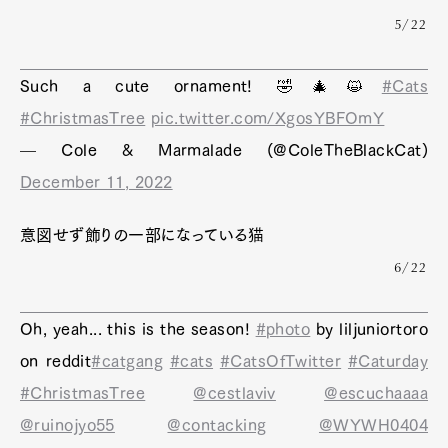
5/22
Such a cute ornament! 🤣🎄😺
#Cats
#ChristmasTree
pic.twitter.com/XgosYBFOmY
— Cole & Marmalade (@ColeTheBlackCat)
December 11, 2022
意図せず飾りの一部になっている猫
6/22
Oh, yeah... this is the season!
#photo
by liljuniortoro
on reddit
#catgang
#cats
#CatsOfTwitter
#Caturday
#ChristmasTree
@cestlaviv
@escuchaaaa
@ruinojyo55
@contacking
@WYWH0404