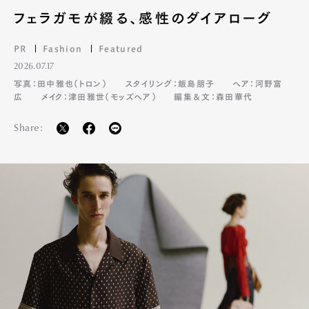
フェラガモが綴る、感性のダイアローグ
PR
Fashion
Featured
2026.07.17
写真：田中雅也（トロン）
スタイリング：飯島朋子
ヘア：河野富
広
メイク：津田雅世（モッズヘア）
編集＆文：森田華代
Share: