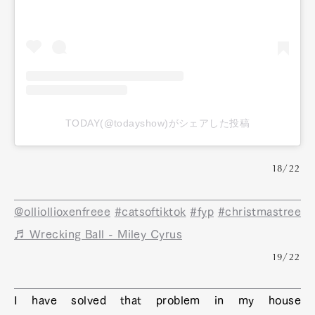
TODAY(@todayshow)がシェアした投稿
18/22
@olliollioxenfreee
#catsoftiktok
#fyp
#christmastree
♬ Wrecking Ball - Miley Cyrus
19/22
I have solved that problem in my house