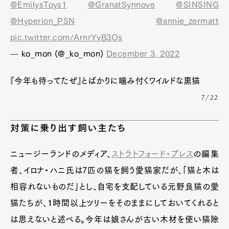
@EmilysToys1
@GranatSynnove
@SINSING
@Hyperion_PSN
@annie_zermatt
pic.twitter.com/ArnrYvB3Qs
— ko_mon (@_ko_mon)
December 3, 2022
『今年も待ってたぜ』とばかりに噛み付くワイルドな黒猫
7/22
対策に乗り出す飼い主たち
ニュージーランドのメディア、
ストラトフォード・プレス
の編集
者、イロナ・ハニ氏は7匹の猫を飼う愛猫家だが、「猫と木は
相容れないものだ」とし、自宅を支配している元野良猫の愛
猫たちが、１時間以上ツリーをそのままにしておいてくれると
は思えないと述べる。今年は娘さんが古い木材を使い猫除