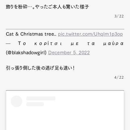
飾りを粉砕…。やったご本人も驚いた様子
3/22
Cat & Christmas tree..
pic.twitter.com/UhqIm1p3op
— Το κορίτσι με τα μαύρα
(@blakshadowgirl)
December 5, 2022
引っ張り倒した後の逃げ足も速い！
4/22