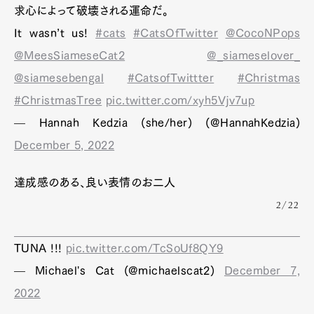
求心によって破壊される運命だ。
It wasn’t us!
#cats
#CatsOfTwitter
@CocoNPops
@MeesSiameseCat2
@_siameselover_
@siamesebengal
#CatsofTwittter
#Christmas
#ChristmasTree
pic.twitter.com/xyh5Vjv7up
— Hannah Kedzia (she/her) (@HannahKedzia)
December 5, 2022
達成感のある、良い表情のお二人
2/22
TUNA !!!
pic.twitter.com/TcSoUf8QY9
— Michael's Cat (@michaelscat2)
December 7,
2022