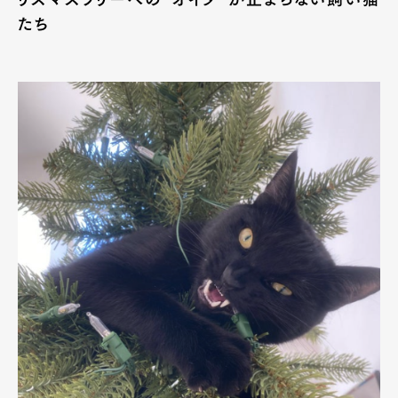
たち
Art&Design
Watch
Fashion
Gourmet
Cars
Product
Culture
Lifestyle
Pen Membership
Magazine