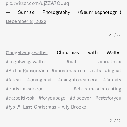
pic.twitter.com/ujZZA7OUaq
— Sunrise Photography (@sunrisephotogr1)
December 8, 2022
20/22
@angelwingswalter
Christmas with Walter
#angelwingswalter
#cat
#christmas
#BeTheReasonVisa
#christmastree
#cats
#bigcat
#fatcat
#orangecat
#caughtoncamera
#fatcats
#christmasdecor
#christmasdecorating
#catsoftiktok
#foryoupage
#discover
#catsforyou
#fyp
♬ Last Christmas - Ally Brooke
21/22