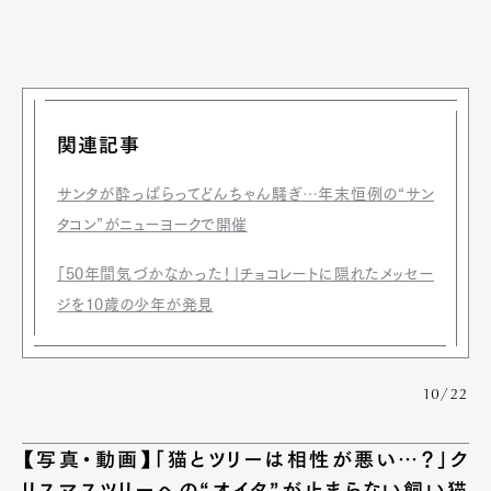
関連記事
サンタが酔っぱらってどんちゃん騒ぎ…年末恒例の“サン
タコン”がニューヨークで開催
「50年間気づかなかった！」チョコレートに隠れたメッセー
ジを10歳の少年が発見
10/22
【写真・動画】「猫とツリーは相性が悪い…？」ク
リスマスツリーへの“オイタ”が止まらない飼い猫