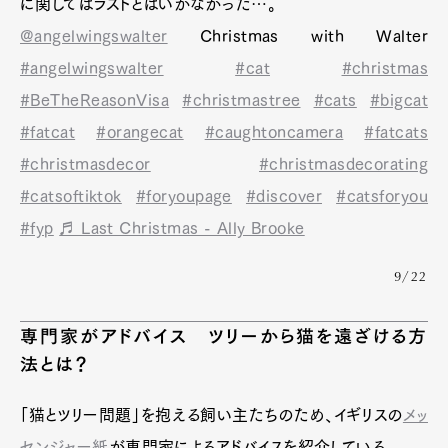
に関してはラストとはいかなかった…。
@angelwingswalter
Christmas with Walter
#angelwingswalter
#cat
#christmas
#BeTheReasonVisa
#christmastree
#cats
#bigcat
#fatcat
#orangecat
#caughtoncamera
#fatcats
#christmasdecor
#christmasdecorating
#catsoftiktok
#foryoupage
#discover
#catsforyou
#fyp
♬ Last Christmas - Ally Brooke
9/22
専門家がアドバイス ツリーから猫を遠ざける方
法とは？
「猫とツリー問題」を抱える飼い主たちのため、イギリスの
メッ
センジャー紙
が専門家によるアドバイスを紹介している。