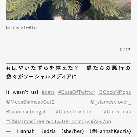
Official Columnist
About
Contact
ko_mon-Twitter
Pen Meet
11/22
Pen international
Pen tw
もはやいたずらを越えた？ 猫たちの悪行の
数々がソーシャルメディアに
It wasn’t us!
#cats
#CatsOfTwitter
@CocoNPops
@MeesSiameseCat2
@_siameselover_
@siamesebengal
#CatsofTwittter
#Christmas
#ChristmasTree
pic.twitter.com/xyh5Vjv7up
— Hannah Kedzia (she/her) (@HannahKedzia)