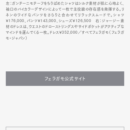
左：ガンチーニモチーフをちりばめたシャツはシルク素材が肌に心地よく、
袖口のバイカラーデザインによって一枚で主役級の存在感を発揮する。リ
ネンのワイドなパンツをさらりと合わせてリラックスムードで。シャツ
¥176,000、パンツ¥143,000、シューズ¥126,500 右：ジャージー素
材のドレスは、ウエストのドローストリングスやサイドポケットがアクティブな
マインドを運んでくる一枚。ドレス¥352,000／すべてフェラガモ（フェラガ
モ・ジャパン）
フェラガモ公式サイト