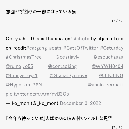
意図せず飾りの一部になっている猫
16/22
Oh, yeah... this is the season!
#photo
by liljuniortoro
on reddit
#catgang
#cats
#CatsOfTwitter
#Caturday
#ChristmasTree
@cestlaviv
@escuchaaaa
@ruinojyo55
@contacking
@WYWH0404
@EmilysToys1
@GranatSynnove
@SINSING
@Hyperion_PSN
@annie_zermatt
pic.twitter.com/ArnrYvB3Qs
— ko_mon (@_ko_mon)
December 3, 2022
『今年も待ってたぜ』とばかりに噛み付くワイルドな黒猫
17/22