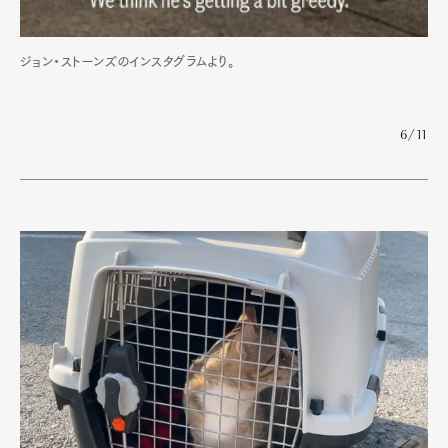
ジョン・ストーンズのインスタグラムより。
6/11
Art&Design
Watch
Fashion
Gourmet
Cars
Product
Culture
Lifestyle
Pen Membership
Magazine
Official Columnist
About
Contact