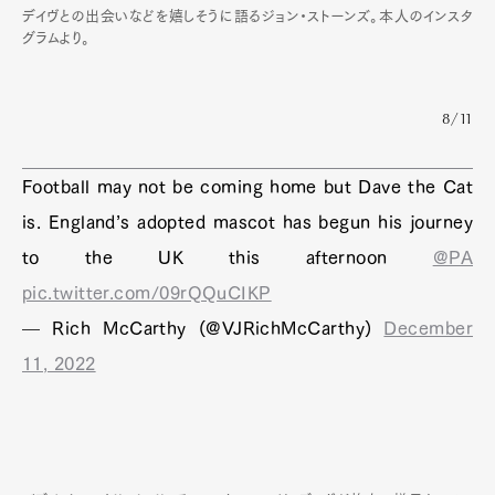
デイヴとの出会いなどを嬉しそうに語るジョン・ストーンズ。本人のインスタ
グラムより。
8/11
Football may not be coming home but Dave the Cat
is. England’s adopted mascot has begun his journey
to the UK this afternoon
@PA
pic.twitter.com/09rQQuCIKP
— Rich McCarthy (@VJRichMcCarthy)
December
11, 2022