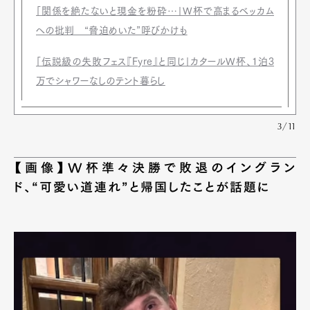
「関係を絶たないと現金を粉砕…」W杯で高まるベッカム
への批判 “脅迫めいた”呼びかけも
「伝説級の失敗フェス『Fyre』と同じ」カタールW杯、1泊3
万でシャワーなしのテント暮らし
3/11
【画像】W杯準々決勝で敗退のイングラン
ド、“可愛い道連れ”と帰国したことが話題に