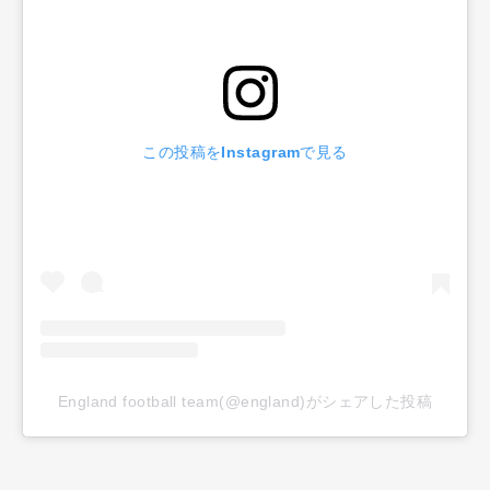
この投稿をInstagramで見る
England football team(@england)がシェアした投稿