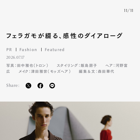
11/11
フェラガモが綴る、感性のダイアローグ
PR
Fashion
Featured
2026.07.17
写真：田中雅也（トロン）
スタイリング：飯島朋子
ヘア：河野富
広
メイク：津田雅世（モッズヘア）
編集＆文：森田華代
Share: