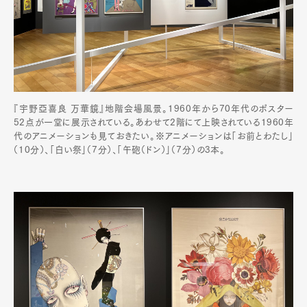
『宇野亞喜良 万華鏡』地階会場風景。1960年から70年代のポスター
52点が一堂に展示されている。あわせて2階にて上映されている1960年
代のアニメーションも見ておきたい。※アニメーションは「お前とわたし」
（10分）、「白い祭」（7分）、「午砲（ドン）」（7分）の3本。