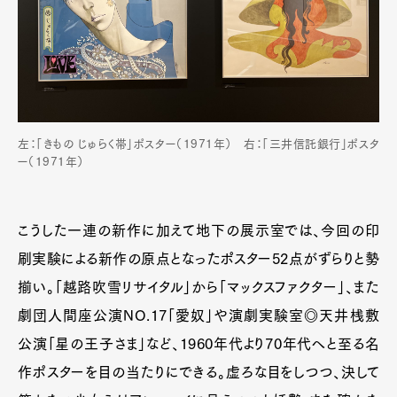
左：「きもの じゅらく帯」ポスター（1971年） 右：「三井信託銀行」ポスタ
ー（1971年）
こうした一連の新作に加えて地下の展示室では、今回の印
刷実験による新作の原点となったポスター52点がずらりと勢
揃い。「越路吹雪リサイタル」から「マックスファクター」、また
劇団人間座公演NO.17「愛奴」や演劇実験室◎天井桟敷
公演「星の王子さま」など、1960年代より70年代へと至る名
作ポスターを目の当たりにできる。虚ろな目をしつつ、決して