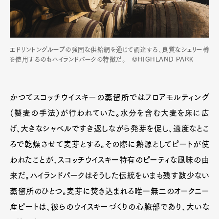
エドリントングループの強固な供給網を通じて調達する、良質なシェリー樽
を使用するのもハイランドパークの特徴だ。 ©HIGHLAND PARK
かつてスコッチウイスキーの蒸留所ではフロアモルティング
（製麦の手法）が行われていた。水分を含む大麦を床に広
げ、大きなシャベルですき返しながら発芽を促し、適度なとこ
ろで乾燥させて麦芽とする。その際に熱源としてピートが使
われたことが、スコッチウイスキー特有のピーティな風味の由
来だ。ハイランドパークはそうした伝統をいまも残す数少ない
蒸留所のひとつ。麦芽に焚き込まれる唯一無二のオークニー
産ピートは、彼らのウイスキーづくりの心臓部であり、大いな