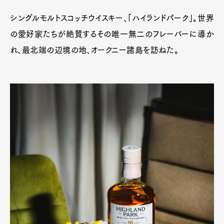
Product
Culture
Lifestyle
シングルモルトスコッチウイスキー、「ハイランドパーク」。世界
の愛好家たちが絶賛するその唯一無二のフレーバーに導か
れ、最北端の辺境の地、オークニー諸島を訪ねた。
Pen Membership
Magazine
Official Columnist
About
Contact
Pen Meet
Pen international
Pen tw