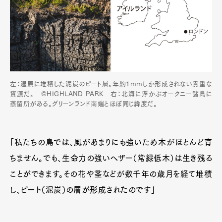
左：湿原に堆積した泥炭のピート層。年約1mmしか形成されない貴重な
資源だ。 ©HIGHLAND PARK 右：北海に浮かぶオークニー諸島に
蒸留所がある。グリーンランド南端とほぼ同じ緯度だ。
「私たちの島では、風があまりにも強いため木がほとんど育
ちません。でも、生命力の強いヘザー（常緑低木）は生き残る
ことができます。その花や茎などが数千年の歳月を経て堆積
し、ピート（泥炭）の層が形成されたのです」