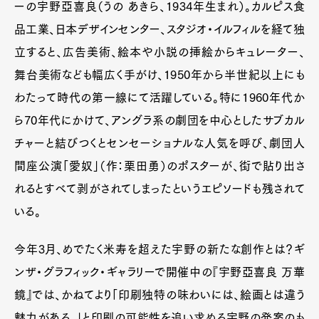
ーの宇野亞喜良（うの あきら、1934年生まれ）。カルピス食
品工業、日本デザインセンター、スタジオ・イルフィルを経て独
立すると、広告美術、絵本や小説の挿絵からキュレーター、
舞台美術なども幅広く手がけ、1950年から半世紀以上にも
わたって時代の第一線にて活躍している。特に1960年代か
ら70年代にかけて、アングラ系の劇団を中心としたサブカル
チャーと結びつくとセンセーショナルな人気を呼び、劇団人
間座公演「愛奴」（作：栗田勇）のポスターが、街で貼り出さ
れるとすべて剥がされてしまったというエピソードも残されて
いる。
今年3月、めでたく米寿を超えた宇野の新たな創作とは？ギ
ンザ・グラフィック・ギャラリーで開催中の『宇野亞喜良 万華
鏡』では、かねてより「印刷独特の味わいには、絵画とは違う
魅力がある。」と印刷の可能性を追い求める宇野の発案のも