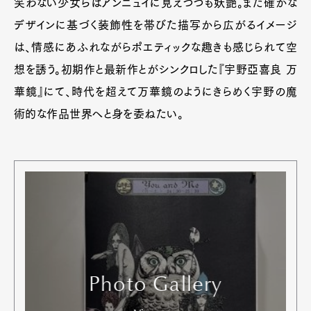
笑わない少女らはアンニュイに見えつつも妖艶。また確かな
デザインに基づく装飾性を帯びた描写から広がるイメージ
は、情感にあふれながらポエティックな趣きも感じられて空
想を誘う。初期作と最新作とがシンクロした『宇野亞喜良 万
華鏡』にて、時代を超えて万華鏡のようにきらめく宇野の魔
術的な作品世界へと身を委ねたい。
Photo Gallery