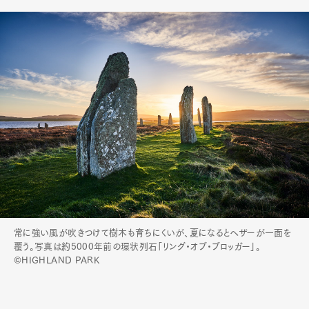
常に強い風が吹きつけて樹木も育ちにくいが、夏になるとヘザーが一面を
覆う。写真は約5000年前の環状列石「リング・オブ・ブロッガー」。
©HIGHLAND PARK
Art&Design
Watch
Fashion
Gourmet
Cars