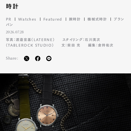
時計
PR
Watches
Featured
腕時計
機械式時計
ブラン
パン
2026.07.28
写真：渡邉宏基（LATERNE）
スタイリング：石川英次
（TABLEROCK STUDIO）
文：柴田 充
編集：倉持佑次
Share: