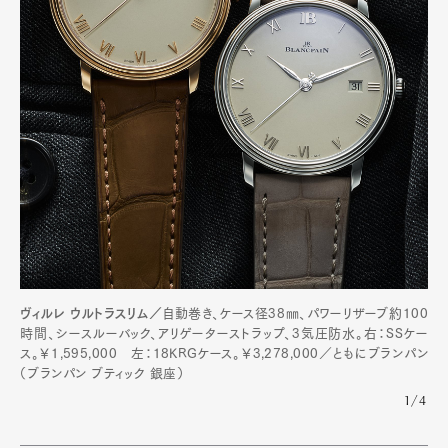
ヴィルレ ウルトラスリム／
自動巻き、ケース径38㎜、パワーリザーブ約100
時間、シースルーバック、アリゲーターストラップ、3気圧防水。右：SSケー
ス。￥1,595,000 左：18KRGケース。￥3,278,000／ともにブランパン
（ブランパン ブティック 銀座）
1/4