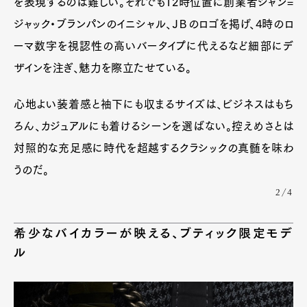
を表現するのは難しい。それでも12時位置に創業者ジャン=
Pen Membership
Magazine
ジャック・ブランパンのイニシャル、ＪＢのロゴを掲げ、4時のロ
Official Columnist
About
Contact
ーマ数字を視認性の高いバータイプに代えるなど細部にデ
ザインを注ぎ、魅力を際立たせている。
心地よい装着感と袖下にも収まるサイズは、ビジネスはもち
Pen Meet
ろん、カジュアルにも着けるシーンを選ばない。控えめさとは
Pen international
Pen tw
対照的な充足感に時代を超越するクラシックの真髄を味わ
うのだ。
2/4
希少なバイカラーが映える、ブティック限定モデ
ル