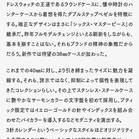
ドレスウォッチの王道であるラウンドケースに、懐中時計のハ
ンターケースから着想を得たダブルステップベゼルを特徴に
する。端正なデザインはまさに「シックス・マスターピース」の
継承だ。昨年フルモデルチェンジといえる刷新をしながらも、
基本を崩すことはない。それもブランドの精神の象徴だから
だろう。新作では待望の38㎜ケースが加わった。
これまでの40㎜に対し、より引き締まったサイズに魅力を凝
縮する。それも、誇示ではなく、抑制によって個性を表現して
きたコレクションらしい。その上でステンレス・スチールケース
Art&Design
Watch
Fashion
に艶やかなサーモンカラーの文字盤を初めて採用し、ブティ
Gourmet
Cars
ック限定ではイエローゴールドの針やインデックスを組み合
Product
Culture
Lifestyle
わせたバイカラーを導入するなどモダニティを演出する。
3針カレンダーというベーシックなスタイルほどオリジナリティ