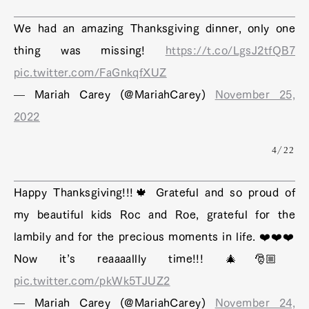
We had an amazing Thanksgiving dinner, only one
thing was missing!
https://t.co/LgsJ2tfQB7
pic.twitter.com/FaGnkqfXUZ
— Mariah Carey (@MariahCarey)
November 25,
2022
4/22
Happy Thanksgiving!!!🍁 Grateful and so proud of
my beautiful kids Roc and Roe, grateful for the
lambily and for the precious moments in life. ❤️❤️❤️
Now it’s reaaaallly time!!! 🎄🎅🏼
pic.twitter.com/pkWk5TJUZ2
— Mariah Carey (@MariahCarey)
November 24,