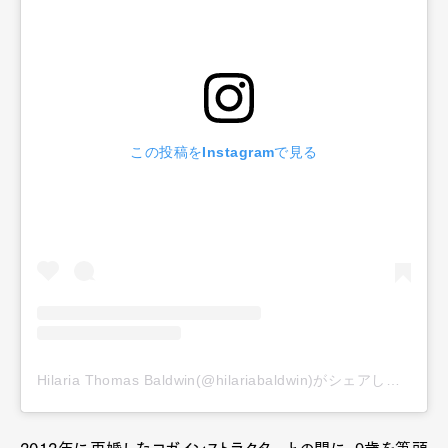
この投稿をInstagramで見る
Art&Design
Watch
Fashion
Gourmet
Cars
Product
Culture
Lifestyle
Hilaria Thomas Baldwin(@hilariabaldwin)がシェアした投稿
Pen Membership
Magazine