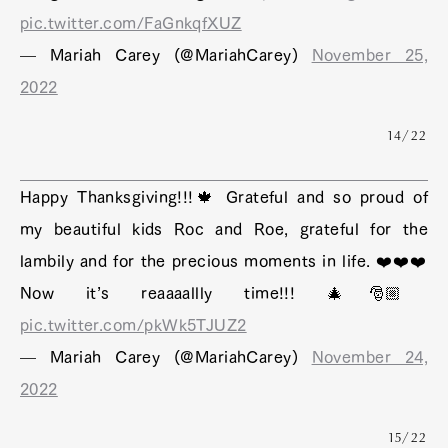
pic.twitter.com/FaGnkqfXUZ
— Mariah Carey (@MariahCarey)
November 25,
2022
14/22
Happy Thanksgiving!!!🍁 Grateful and so proud of
my beautiful kids Roc and Roe, grateful for the
lambily and for the precious moments in life. ❤️❤️❤️
Now it’s reaaaallly time!!! 🎄🎅🏼
pic.twitter.com/pkWk5TJUZ2
— Mariah Carey (@MariahCarey)
November 24,
2022
15/22