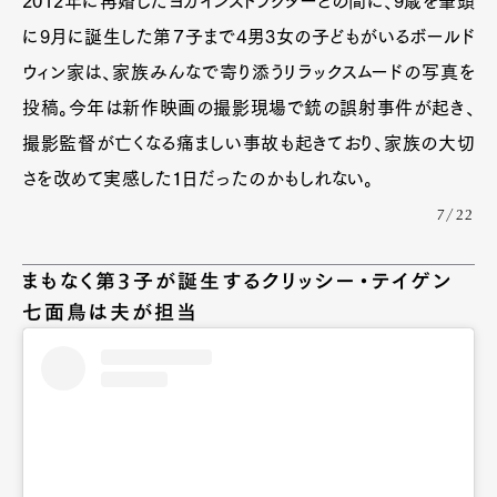
2012年に再婚したヨガインストラクターとの間に、9歳を筆頭
Official Columnist
About
に9月に誕生した第７子まで4男3女の子どもがいるボールド
Contact
ウィン家は、家族みんなで寄り添うリラックスムードの写真を
投稿。今年は新作映画の撮影現場で銃の誤射事件が起き、
撮影監督が亡くなる痛ましい事故も起きており、家族の大切
Pen Meet
さを改めて実感した１日だったのかもしれない。
Pen international
Pen tw
7/22
まもなく第3子が誕生するクリッシー・テイゲン
七面鳥は夫が担当