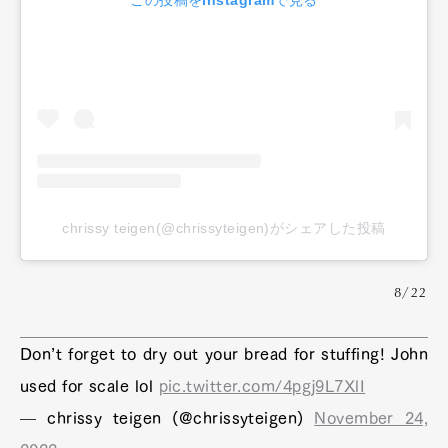
chrissy teigen(@chrissyteigen)がシェアした投稿
8/22
Don’t forget to dry out your bread for stuffing! John
used for scale lol
pic.twitter.com/4pgj9L7XlI
— chrissy teigen (@chrissyteigen)
November 24,