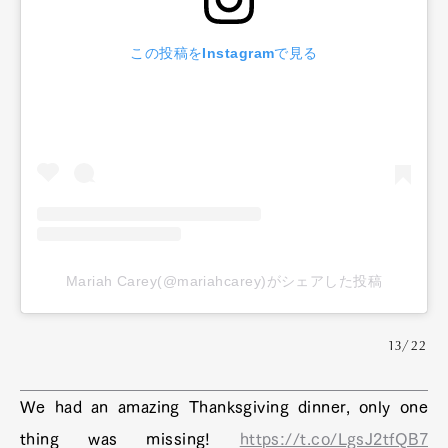
この投稿をInstagramで見る
Mariah Carey(@mariahcarey)がシェアした投稿
13/22
We had an amazing Thanksgiving dinner, only one
thing was missing!
https://t.co/LgsJ2tfQB7