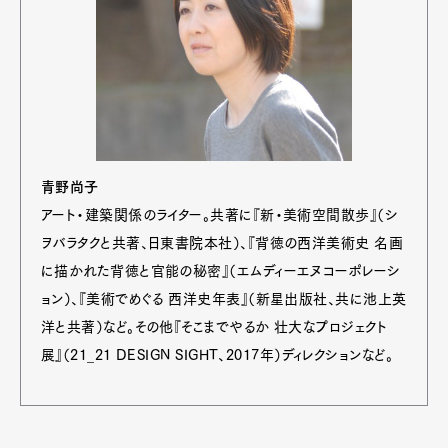
青野尚子
アート・建築関係のライター。共著に『新・美術空間散歩』（シ
ヲバラタクと共著、日東書院本社）、『背徳の西洋美術史 名画
に描かれた背徳と官能の秘密』（エムディーエヌコーポレーシ
ョン）、『美術でめぐる 西洋史年表』（新星出版社、共に池上英
洋と共著）など。その他『そこまでやるか 壮大なプロジェクト
展』（21_21 DESIGN SIGHT、2017年）ディレクションなど。