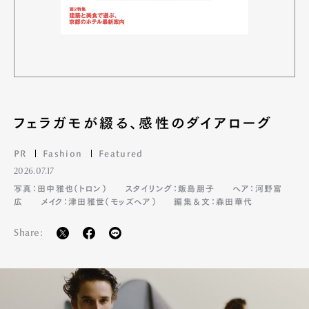
フェラガモが綴る、感性のダイアローグ
PR
Fashion
Featured
2026.07.17
写真：田中雅也（トロン）
スタイリング：飯島朋子
ヘア：河野富
広
メイク：津田雅世（モッズヘア）
編集＆文：森田華代
Share: