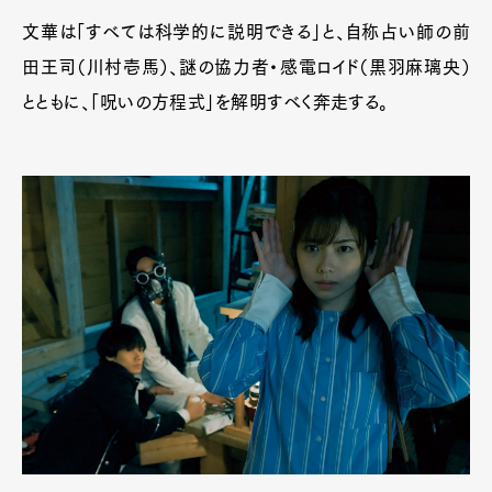
⽂華は「すべては科学的に説明できる」と、⾃称占い師の前
⽥王司（川村壱⾺）、謎の協⼒者・感電ロイド（⿊⽻⿇璃央）
とともに、「呪いの⽅程式」を解明すべく奔⾛する。