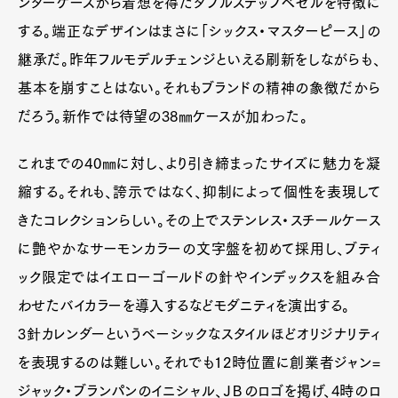
ンターケースから着想を得たダブルステップベゼルを特徴に
する。端正なデザインはまさに「シックス・マスターピース」の
継承だ。昨年フルモデルチェンジといえる刷新をしながらも、
基本を崩すことはない。それもブランドの精神の象徴だから
だろう。新作では待望の38㎜ケースが加わった。
これまでの40㎜に対し、より引き締まったサイズに魅力を凝
縮する。それも、誇示ではなく、抑制によって個性を表現して
きたコレクションらしい。その上でステンレス・スチールケース
に艶やかなサーモンカラーの文字盤を初めて採用し、ブティ
ック限定ではイエローゴールドの針やインデックスを組み合
わせたバイカラーを導入するなどモダニティを演出する。
3針カレンダーというベーシックなスタイルほどオリジナリティ
を表現するのは難しい。それでも12時位置に創業者ジャン=
ジャック・ブランパンのイニシャル、ＪＢのロゴを掲げ、4時のロ