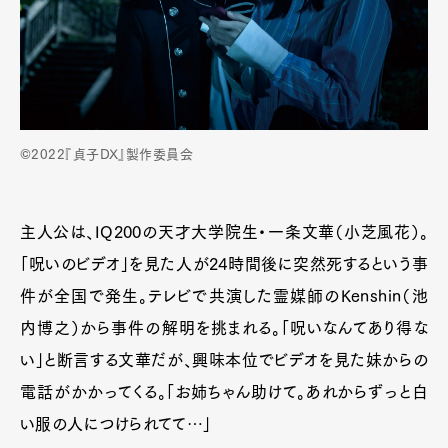
©2022『貞子DX』製作委員会
主人公は、IQ200の天才⼤学院⽣・⼀条⽂華（⼩芝⾵花）。
「呪いのビデオ」を⾒た⼈が24時間後に突然死するという事
件が全国で発⽣。テレビで共演した霊媒師のKenshin（池
内博之）から事件の解明を挑まれる。「呪いなんてあり得な
い」と断⾔する⽂華だが、興味本位でビデオを⾒た妹からの
電話がかかってくる。「お姉ちゃん助けて。あれからずっと⽩
い服の⼈につけられてて…」