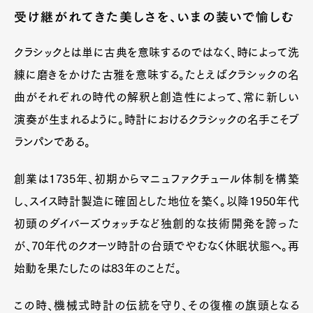
Art&Design
Watch
Fashion
受け継がれてきた美しさを、いまの装いで愉しむ
Gourmet
Cars
クラシックとは単に古典を意味するのではなく、時によって洗
Product
Culture
Lifestyle
練に磨きをかけた古雅を意味する。たとえばクラシックの名
曲がそれぞれの時代の解釈と創造性によって、常に新しい
演奏が生まれるように。時計におけるクラシックの名手こそブ
Pen Membership
Magazine
Official Columnist
About
ランパンである。
Contact
創業は1735年、初期からマニュファクチュール体制を構築
し、スイス時計製造に確固とした地位を築く。以降1950年代
初頭のダイバーズウォッチなど独創的な技術開発を誇った
Pen Meet
が、70年代のクオーツ時計の台頭でやむなく休眠状態へ。再
Pen international
Pen tw
始動を果たしたのは83年のことだ。
この時、機械式時計の伝統を守り、その復権の旗頭となる