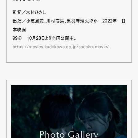
監督／木村ひさし
出演／小芝風花、川村壱馬、黒羽麻璃央ほか 2022年 日
本映画
99分 10月28日より全国公開中。
https://movies.kadokawa.co.jp/sadako-movie/
Photo Gallery