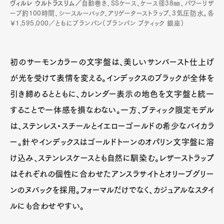
ヴィルレ ウルトラスリム／
自動巻き、SSケース、ケース径38㎜、パワーリザ
ーブ約100時間、シースルーバック、アリゲーターストラップ、3気圧防水。各
￥1,595,000／ともにブランパン（ブランパン ブティック 銀座）
初のサーモンカラーの文字盤は、美しいサンバースト仕上げ
が光を受けて表情を変える。インデックスのブラックが全体を
引き締めるとともに、カレンダー表示の地色を文字盤と統一
することで一体感を損なわない。一方、ブティック限定モデル
は、ステンレス・スチールとイエローゴールドの希少なバイカラ
ー。針やインデックスはゴールドトーンのオパリン文字盤に溶
け込み、ステンレスケースとも自然に馴染む。レザーストラップ
はそれぞれの個性に合わせたアンスラサイトとオリーブグリー
ンのヌバックを採用。フォーマルだけでなく、カジュアルなスタイ
ルにも合わせやすい。