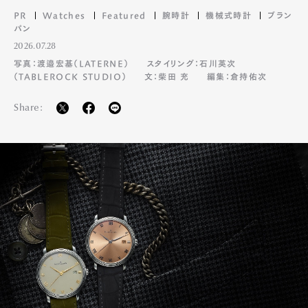
PR
Watches
Featured
腕時計
機械式時計
ブラン
パン
2026.07.28
写真：渡邉宏基（LATERNE）
スタイリング：石川英次
（TABLEROCK STUDIO）
文：柴田 充
編集：倉持佑次
Share: