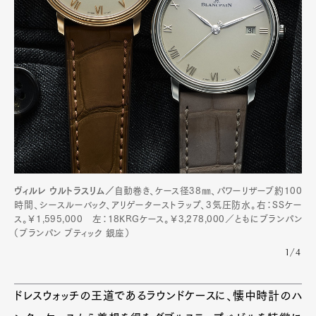
ヴィルレ ウルトラスリム／
自動巻き、ケース径38㎜、パワーリザーブ約100
時間、シースルーバック、アリゲーターストラップ、3気圧防水。右：SSケー
ス。￥1,595,000 左：18KRGケース。￥3,278,000／ともにブランパン
（ブランパン ブティック 銀座）
1/4
ドレスウォッチの王道であるラウンドケースに、懐中時計のハ