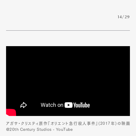
14/29
アガサ・クリスティ原作『オリエント急行殺人事件』(2017年)の映画
@20th Century Studios - YouTube