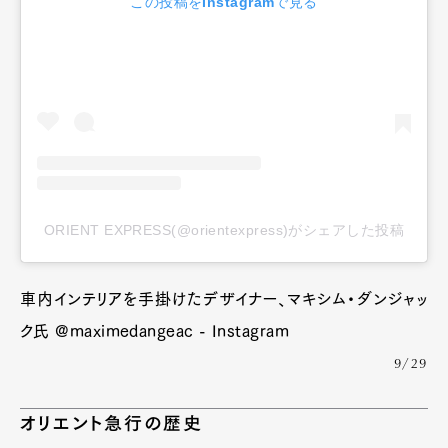
この投稿をInstagramで見る
ORIENT EXPRESS(@orientexpress)がシェアした投稿
Art&Design
Watch
Fashion
車内インテリアを手掛けたデザイナー、マキシム・ダンジャッ
Gourmet
Cars
ク氏 @maximedangeac - Instagram
Product
Culture
Lifestyle
9/29
オリエント急行の歴史
Pen Membership
Magazine