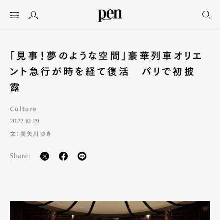
「見事！夢のような空間」豪華列車オリエ
ント急行が時を経て復活 パリで初披
露
Culture
2022.10.29
文：美矢川ゆき
Share: