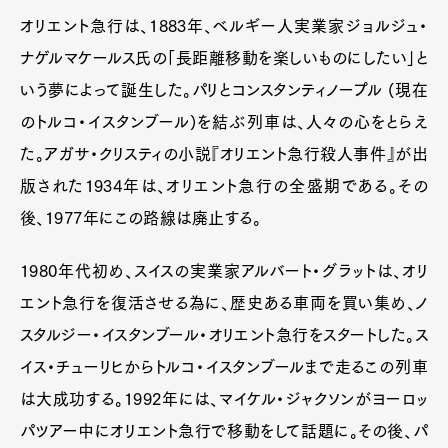
Official Columnist
About
オリエント急行は、1883年、ベルギー人実業家ジョルジュ・
Contact
ナゲルマケールス氏の「長距離移動を楽しいものにしたい」と
いう夢によって誕生した。パリとコンスタンティノープル (現在
のトルコ・イスタンブール)を結ぶ列車は、人々の心をとらえ
Pen Meet
た。アガサ・クリスティの小説『オリエント急行殺人事件』が出
Pen international
Pen tw
版された1934年は、オリエント急行の全盛期である。その
後、1977年にこの路線は廃止する。
1980年代初め、スイスの実業家アルバート・グラットは、オリ
エント急行を復活させる為に、歴史ある車両を買い集め、ノ
スタルジー・イスタンブール・オリエント急行をスタートした。ス
イス・チューリヒからトルコ・イスタンブールまで走るこの列車
は大成功する。1992年には、マイケル・ジャクソンがヨーロッ
パツアー中にオリエント急行で移動をして話題に。その後、パ