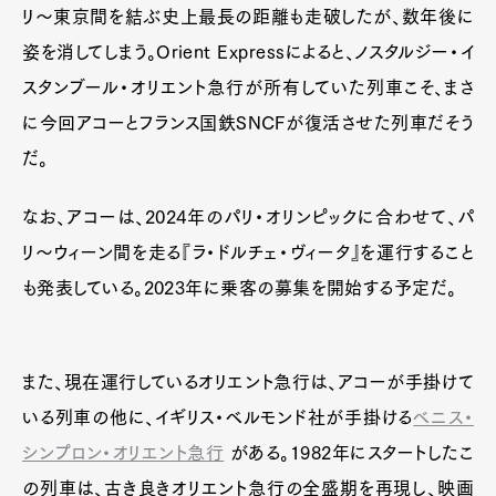
リ〜東京間を結ぶ史上最長の距離も走破したが、数年後に
姿を消してしまう。Orient Expressによると、ノスタルジー・イ
スタンブール・オリエント急行が所有していた列車こそ、まさ
に今回アコーとフランス国鉄SNCFが復活させた列車だそう
だ。
なお、アコーは、2024年のパリ・オリンピックに合わせて、パ
リ〜ウィーン間を走る『ラ・ドルチェ・ヴィータ』を運行すること
も発表している。2023年に乗客の募集を開始する予定だ。
また、現在運行しているオリエント急行は、アコーが手掛けて
いる列車の他に、イギリス・ベルモンド社が手掛ける
ベニス・
シンプロン・オリエント急行
がある。1982年にスタートしたこ
の列車は、古き良きオリエント急行の全盛期を再現し、映画