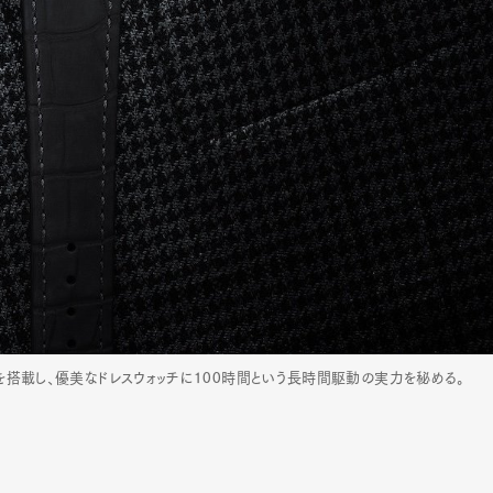
トを搭載し、優美なドレスウォッチに100時間という長時間駆動の実力を秘める。