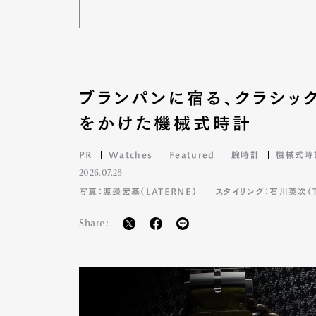
Pen Me
ブランパンに宿る、クラシッ
をかけた機械式時計
Pen Me
PR
Watches
Featured
腕時計
機械式時
2026.07.28
写真：渡邉宏基（LATERNE）
スタイリング：石川英次（TA
Share: