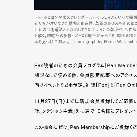
トゥールビヨンや永久カレンダー、ムーンフェイズといった
者たちが注いできた情熱と創造性、革新のあゆみを止めぬこと
世紀の芸術運動とも呼応してきたデザインの潮流や、名作誕
も解く。腕時計の多様化が進む昨今だからこそ、時代を超えて
本を見つけてほしい。 photograph by Hiroki Watanabe
Pen読者のための会員プログラム「Pen Member
制限なしで読める他、会員限定記事へのアクセス
向けイベントなども予定。雑誌「Pen」と「Pen O
11月27日（日）までに新規会員登録してご応募
計、クラシック主義」を抽選で10名様にプレゼント
この機会にぜひ、Pen Membershipにご登録く