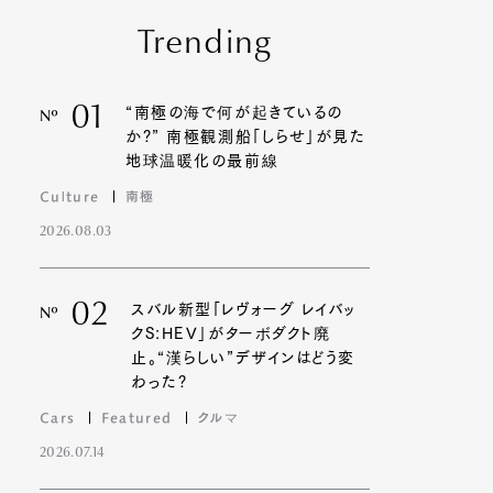
Trending
01
“南極の海で何が起きているの
Nº
か?” 南極観測船「しらせ」が見た
地球温暖化の最前線
Culture
南極
2026.08.03
02
スバル新型「レヴォーグ レイバッ
Nº
クS:HEV」がターボダクト廃
止。“漢らしい”デザインはどう変
わった?
Cars
Featured
クルマ
2026.07.14