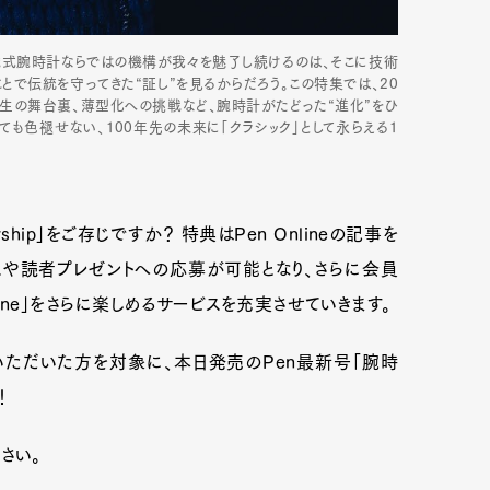
機械式腕時計ならではの機構が我々を魅了し続けるのは、そこに技術
で伝統を守ってきた“証し”を見るからだろう。この特集では、20
生の舞台裏、薄型化への挑戦など、腕時計がたどった“進化”をひ
も色褪せない、100年先の未来に「クラシック」として永らえる1
ship」をご存じですか？ 特典はPen Onlineの記事を
や読者プレゼントへの応募が可能となり、さらに会員
nline」をさらに楽しめるサービスを充実させていきます。
いただいた方を対象に、本日発売のPen最新号「腕時
！
ださい。