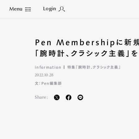
Login
Menu
Close
Pen Membership
「腕時計、クラシック主義」を
information
特集『腕時計、クラシック主義』
2022.10.28
文：Pen編集部
Share: