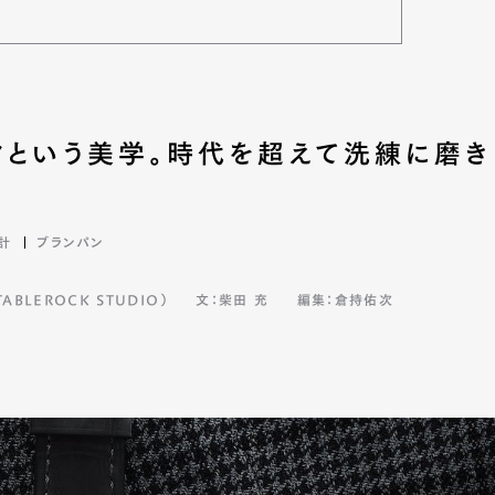
mbership
Magazine
Official Columnist
About
クという美学。時代を超えて洗練に磨き
et
Pen international
Pen tw
計
ブランパン
BLEROCK STUDIO）
文：柴田 充
編集：倉持佑次