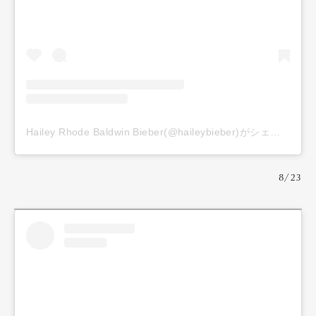
Official Columnist
About
Contact
Pen Meet
Pen international
Pen tw
Hailey Rhode Baldwin Bieber(@haileybieber)がシェアした投稿
8/23