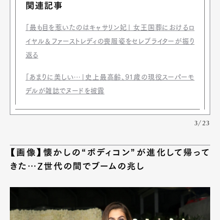
関連記事
「最も目を惹いたのはキャサリン妃」 女王国葬におけるロ
イヤル＆ファーストレディの喪服姿をセレブライターが振り
返る
「あまりに美しい…」史上最高齢、91歳の現役スーパーモ
デルが雑誌でヌードを披露
3/23
【画像】懐かしの“ボディコン”が進化して帰って
きた…Z世代の間でブームの兆し