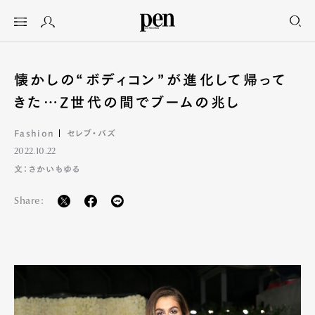
懐かしの“ボディコン”が進化して帰って
きた…Z世代の間でブームの兆し
Fashion
セレブ・バズ
2022.10.22
文：さかいもゆる
Share: