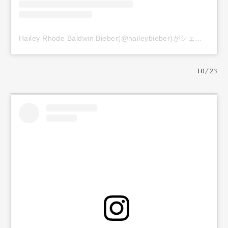
Hailey Rhode Baldwin Bieber(@haileybieber)がシェアした投稿
10/23