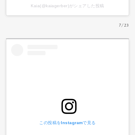
Kaia(@kaiagerber)がシェアした投稿
7/23
Art&Design
Watch
Fashion
Gourmet
Cars
Product
Culture
Lifestyle
この投稿をInstagramで見る
Pen Membership
Magazine