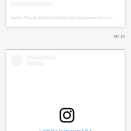
Hailey Rhode Baldwin Bieber(@haileybieber)がシェアした投稿
18/23