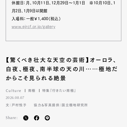
休館日：月、10月11日、12月29日〜1月1日 ※10月10日、1
月2日、1月9日は開館
入場料：一般￥1,400（税込）
www.ejrcf.or.jp/gallery
【驚くべき壮大な天空の芸術】オーロラ、
白夜、極夜、南半球の天の川……極地だ
からこそ見られる絶景
Culture
南極
特集『行きたい南極』
2026.08.07
文：戸村悦子
協力&写真提供：国立極地研究所
Share: