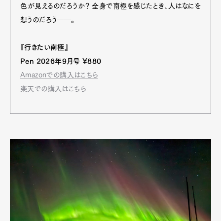
色が見えるのだろうか？ 全身で南極を感じたとき、人はなにを
想うのだろう――。
『行きたい南極』
Pen 2026年9月号 ¥880
Amazonでの購入はこちら
Art&Design
Watch
Fashion
楽天での購入はこちら
Gourmet
Cars
Product
Culture
Lifestyle
Pen Membership
Magazine
Official Columnist
About
Contact