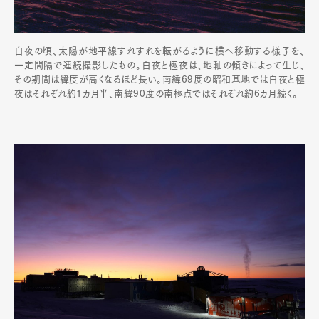
白夜の頃、太陽が地平線すれすれを転がるように横へ移動する様子を、
一定間隔で連続撮影したもの。白夜と極夜は、地軸の傾きによって生じ、
その期間は緯度が高くなるほど長い。南緯69度の昭和基地では白夜と極
夜はそれぞれ約1カ月半、南緯90度の南極点ではそれぞれ約6カ月続く。