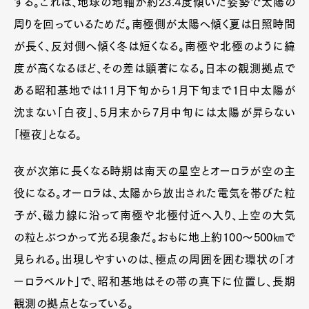
する。これは、地球の地軸が約23.4度傾いた姿勢で太陽の
周りを回っているためだ。南極側が太陽へ傾く夏は日照時間
が長く、反対側へ傾く冬は短くなる。南極や北極のように緯
度が高くなるほど、その差は顕著になる。日本の観測拠点で
ある昭和基地では11月下旬から1月下旬まで1日中太陽が
沈まない「白夜」、5月末から7月中旬には太陽が昇らない
「極夜」となる。
夜が次第に長くなる時期は南天の星空とオーロラが空の主
役になる。オーロラは、太陽から放出された電気を帯びた粒
子が、磁力線に沿って南極や北極付近へ入り、上空の大気
の粒とぶつかって光る現象だ。おもに地上約100〜500㎞で
見られる。出現しやすいのは、極点の周囲を囲む環状の「オ
ーロラベルト」で、昭和基地はその帯の真下に位置し、長期
観測の拠点となっている。