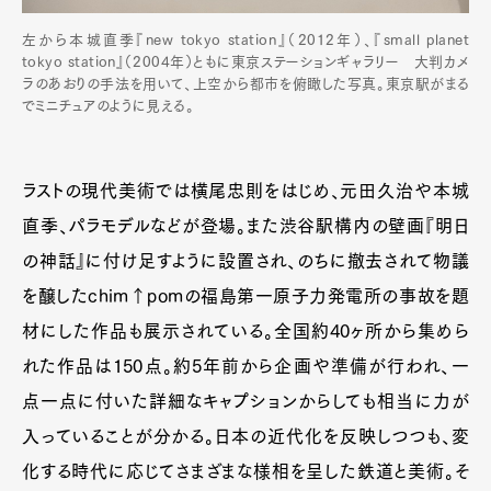
左から本城直季『new tokyo station』（2012年）、『small planet
tokyo station』（2004年）ともに東京ステーションギャラリー 大判カメ
ラのあおりの手法を用いて、上空から都市を俯瞰した写真。東京駅がまる
でミニチュアのように見える。
ラストの現代美術では横尾忠則をはじめ、元田久治や本城
直季、パラモデルなどが登場。また渋谷駅構内の壁画『明日
の神話』に付け足すように設置され、のちに撤去されて物議
を醸したchim↑pomの福島第一原子力発電所の事故を題
材にした作品も展示されている。全国約40ヶ所から集めら
れた作品は150点。約5年前から企画や準備が行われ、一
点一点に付いた詳細なキャプションからしても相当に力が
入っていることが分かる。日本の近代化を反映しつつも、変
化する時代に応じてさまざまな様相を呈した鉄道と美術。そ