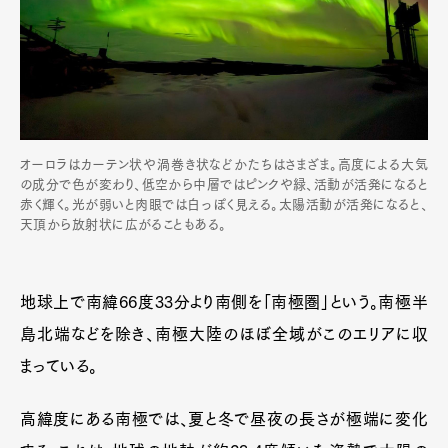
Pen Meet
Pen international
Pen tw
オーロラはカーテン状や渦巻き状などかたちはさまざま。高度による大気
の成分で色が変わり、低空から中層ではピンクや緑、活動が活発になると
赤く輝く。光が弱いと肉眼では白っぽく見える。太陽活動が活発になると、
天頂から放射状に広がることもある。
地球上で南緯66度33分より南側を「南極圏」という。南極半
島北端などを除き、南極大陸のほぼ全域がこのエリアに収
まっている。
高緯度にある南極では、夏と冬で昼夜の長さが極端に変化