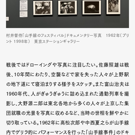
村井督侍「山手線のフェスティバル」ドキュメンタリー写真 1962年（プリ
ント 1998年） 東京ステーションギャラリー
戦後ではドローイングや写真に注目したい。佐藤照雄は戦
後、10年間にわたり、空襲などで家を失った人々が上野駅
の地下道にて寝泊まりする様子をスケッチ。また富山治夫は
1960年代、人がぎゅうぎゅうに詰め込まれた通勤列車を撮
影し、大野源二郎は東北各地から多くの人々が上京した集
団就職の光景を写真に収めるなど、当時の世相を鮮やかに
切り取っている。1962年に高松次郎や中西夏之らが山手線
内でゲリラ的にパフォーマンスを行った「山手線事件」のドキ