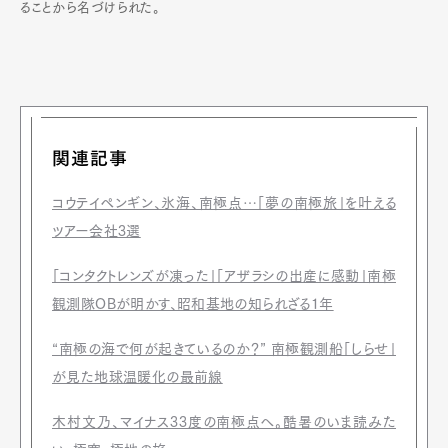
ることから名づけられた。
関連記事
コウテイペンギン、氷海、南極点…「夢の南極旅」を叶える
ツアー会社3選
「コンタクトレンズが凍った」「アザラシの出産に感動」南極
観測隊OBが明かす、昭和基地の知られざる1年
“南極の海で何が起きているのか？” 南極観測船「しらせ」
が見た地球温暖化の最前線
木村文乃、マイナス33度の南極点へ。酷暑のいま読みた