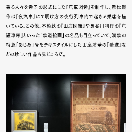
乗る人々を巻子の形式にした『汽車図巻』を制作し、赤松麒
作は『夜汽車』にて明け方の夜行列車内で起きる乗客を描
いている。この他、不染鉄の『山海図絵』や長谷川利行の『汽
罐車庫』といった「鉄道絵画」の名品も目立っていて、満鉄の
特急「あじあ」号をテキスタイルにした山鹿清華の『驀進』な
どの珍しい作品も見どころだ。