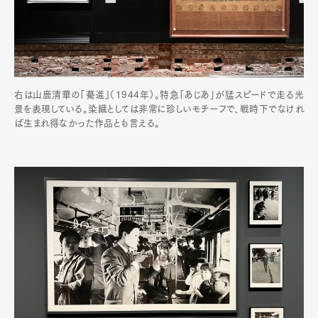
右は山鹿清華の「驀進』（1944年）。特急「あじあ」が猛スピードで走る光
景を表現している。染織としては非常に珍しいモチーフで、戦時下でなけれ
ば生まれ得なかった作品とも言える。