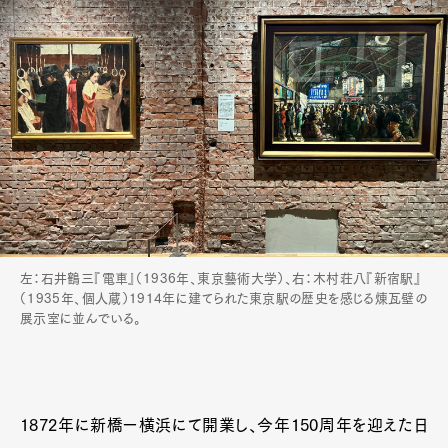
左：石井鶴三『電車』（1936年、東京藝術大学）、右：木村荘八『新宿駅』
（1935年、個人蔵）1914年に建てられた東京駅の歴史を感じる煉瓦壁の
展示室に並んでいる。
1872年に新橋ー横浜にて開業し、今年150周年を迎えた日