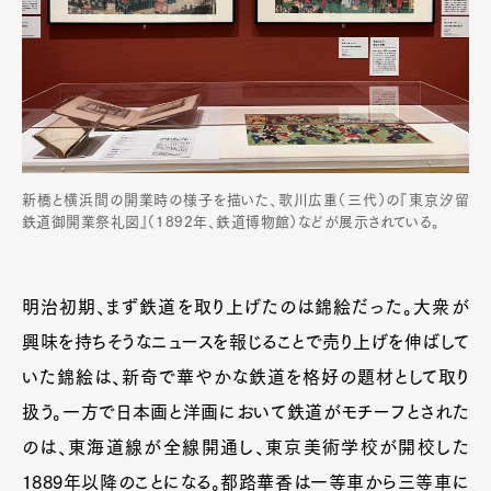
新橋と横浜間の開業時の様子を描いた、歌川広重（三代）の『東京汐留
鉄道御開業祭礼図』（1892年、鉄道博物館）などが展示されている。
明治初期、まず鉄道を取り上げたのは錦絵だった。大衆が
興味を持ちそうなニュースを報じることで売り上げを伸ばして
いた錦絵は、新奇で華やかな鉄道を格好の題材として取り
扱う。一方で日本画と洋画において鉄道がモチーフとされた
のは、東海道線が全線開通し、東京美術学校が開校した
1889年以降のことになる。都路華香は一等車から三等車に