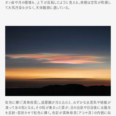
オン座や月の模様も、上下が反転したように見える。南極は空気が乾燥し
て大気汚染も少なく、天体観測に適している。
虹色に輝く「真珠母雲」。成層圏が冷え込むと、わずかな水蒸気や硝酸が
凍って氷の粒となる。その粒が集まった雲が、日の出前や日没後に太陽光
を反射・屈折させて虹色に輝く。色彩が真珠母貝（アコヤ貝）の内側に似