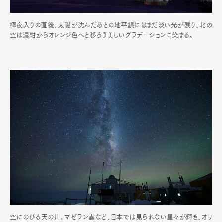
極夜入りの直後、太陽が沈んだあとの地平線にはまだ淡い光が残り、北の
空は濃紺からオレンジ色へと移ろう美しいグラデーションに染まる。
空にのびる天の川。マゼラン雲など、日本では見られない星々が輝き、オリ