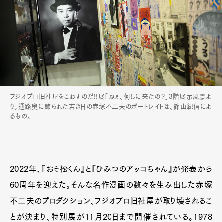
フジオプロ旧社屋をこわすのだ!!展「ねぇ、何しに来たの？」3階展示風景よ
り。通路奥に飾られた若き日の赤塚不二夫のポートレイトは、篠山紀信によ
るもの。
2022年、『おそ松くん』と『ひみつのアッコちゃん』が発表から
60周年を迎えた。そんな名作漫画の数々を生み出した赤塚
不二夫のプロダクション、フジオプロ旧社屋が取り壊されるこ
とが決まり、特別展が11月20日まで開催されている。1978