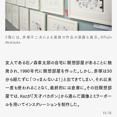
3階には、赤塚不二夫による複数の作品の原画も展示。©Fujio
Akatsuka
友人である石ノ森章太郎の自宅に瞑想部屋があることに触
発され、1990年代に瞑想部屋を作った。しかし、赤塚は30
Art&Design
Watch
Fashion
分も経たずに「つッまんないよ！」と出てきてしまい、それ以来
Gourmet
Cars
一度も使われることなく、最終的には倉庫に。その旧瞑想部
Product
Culture
Lifestyle
屋では、Kazが『天才バカボン』から選んだ画像とミラーボー
ルを用いてインスタレーションを制作した。
11/15
Pen Membership
Magazine