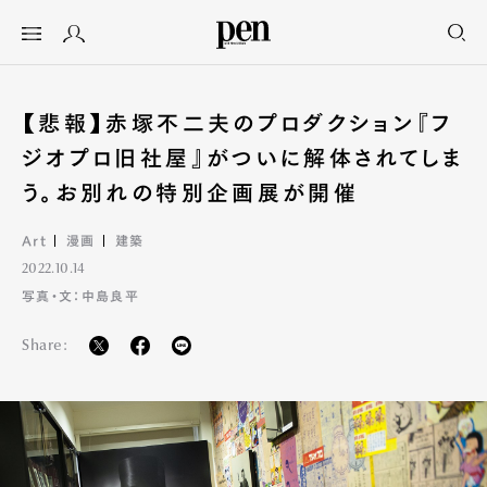
【悲報】赤塚不二夫のプロダクション『フ
ジオプロ旧社屋』がついに解体されてしま
う。お別れの特別企画展が開催
Art
漫画
建築
2022.10.14
写真・文：中島良平
Share: