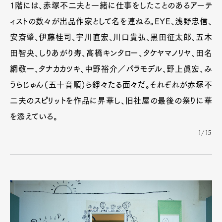
1階には、赤塚不二夫と一緒に仕事をしたことのあるアーテ
ィストの数々が出品作家として名を連ねる。EYE、浅野忠信、
安斎肇、伊藤桂司、宇川直宏、川口貴弘、黒田征太郎、五木
田智央、しりあがり寿、高橋キンタロー、タケヤマノリヤ、田名
網敬一、タナカカツキ、中野裕介／パラモデル、野上眞宏、み
うらじゅん（五十音順）ら錚々たる面々だ。それぞれが赤塚不
二夫のスピリットを作品に昇華し、旧社屋の最後の祭りに華
を添えている。
1/15