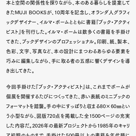
本と空間の関係性を探りながら、本のある暮らしを提案して
きたMUJI BOOKSが、10周年を記念し、オランダ人グラフィ
ックデザイナー、イルマ・ボームとともに書籍『ブック・アクティ
ビスト』を刊行した。イルマ・ボームは数多くの書籍を手掛け
てきた、ブックデザインのプロフェッショナル。印刷、紙、製本、
色彩、文字、写真など、本の設計にまつわるあらゆる要素を
巧みに編集しながら、手に取る者の五感に響くデザインを導
き出してきた。
今回手掛けた『ブック・アクティビスト』は、これまでボームが
個展を開催するたびにつくってきた、赤い表紙のミニブックの
フォーマットを踏襲。手の中にすっぽりと収まる80×60㎜とい
う小型ながら、図版720点を掲載した全1500ページの充実
した内容だ。2026年の最新プロジェクトから1985年のキャリ
ア初期のものまで、手掛けた500冊以上の書籍を年代順に