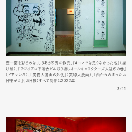
壁一面を彩るのは、しりあがり寿の作品。『4コマでは足りなかった也』（掛
け軸）、『フジオプロ下落合ビル取り壊しオールキャラクターズ大騒ぎの巻』
（ドアマンガ）、『実物大漫画の外側』（実物大漫画）、『西からのぼったお
日様が♪』（お日様）すべて制作は2022年
2/15