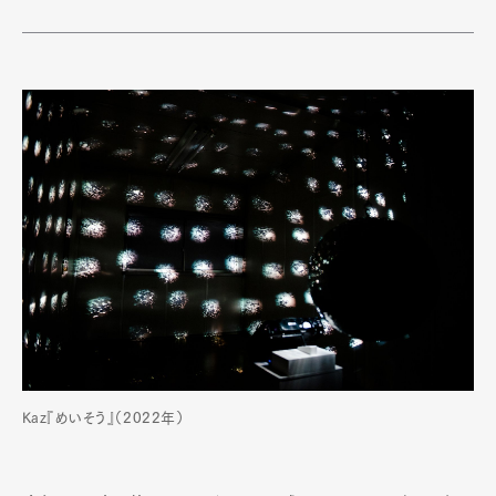
Official Columnist
About
Contact
Pen Meet
Pen international
Pen tw
Kaz『めいそう』（2022年）