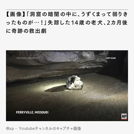
【画像】「洞窟の暗闇の中に、うずくまって弱りき
ったものが…！」失踪した14歳の老犬、2カ月後
に奇跡の救出劇
@ap – Youtubeチャンネルのキャプチャ画像