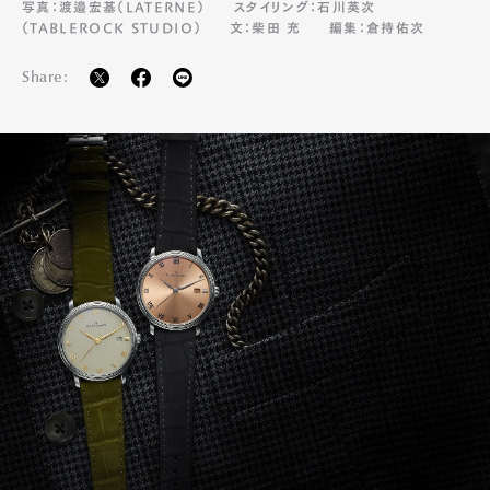
写真：渡邉宏基（LATERNE）
スタイリング：石川英次
（TABLEROCK STUDIO）
文：柴田 充
編集：倉持佑次
Share: