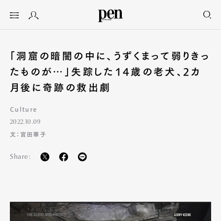
「洞窟の暗闇の中に、うずくまって弱りきっ
たものが…」失踪した14歳の老犬、2カ
月後に奇跡の救出劇
Culture
2022.10.09
文：宮田華子
Share: