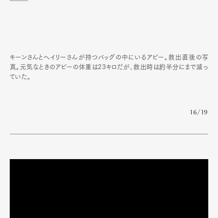
キーンさんとヘイリーさんが持つバッグの中にいるアビー。救出直後の写
真。元気なときのアビーの体重は23キロだが、救出時は約半分にまで減っ
ていた。
16/19