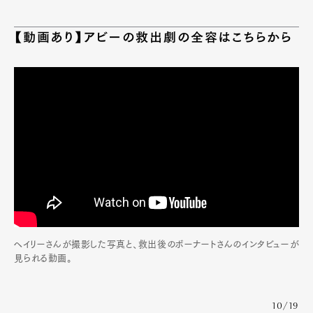
【動画あり】アビーの救出劇の全容はこちらから
Art&Design
Watch
Fashion
Gourmet
Cars
Product
Culture
Lifestyle
ヘイリーさんが撮影した写真と、救出後のボーナートさんのインタビューが
見られる動画。
10/19
Pen Membership
Magazine