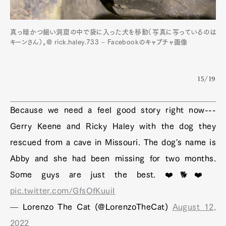
真っ暗かつ細い洞窟の中で袋に入った犬を移動（写真に写っているのは
キーンさん）。@ rick.haley.733 – Facebookのキャプチャ画像
15/19
Because we need a feel good story right now---
Gerry Keene and Ricky Haley with the dog they
rescued from a cave in Missouri. The dog's name is
Abby and she had been missing for two months.
Some guys are just the best. ❤️🐕❤️
pic.twitter.com/GfsOfKuuiI
— Lorenzo The Cat (@LorenzoTheCat)
August 12,
2022