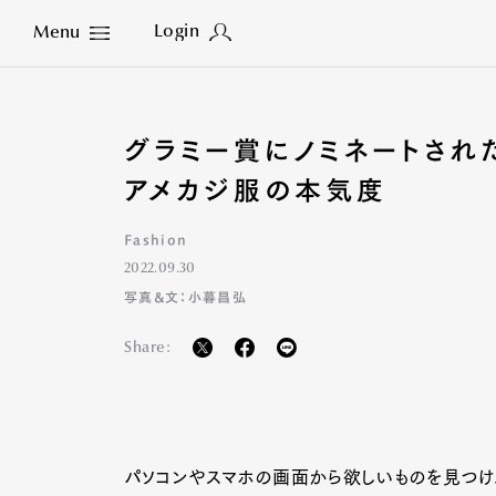
Login
Menu
Close
グラミー賞にノミネートされ
アメカジ服の本気度
Fashion
2022.09.30
写真&文：小暮昌弘
Share:
パソコンやスマホの画面から欲しいものを見つけ