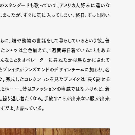
のスタンダードも歌っていて、アメリカ人好みに違いな
しまったが、すぐに気に入ってしまい、終日、ずっと聞い
mbership
Magazine
Official Columnist
About
もに、畑や動物の世話をして暮らしているという彼。普
たシャツは全色揃えて、１週間毎日着ていることもある
et
Pen international
Pen tw
どんなことをオペレーターに尋ねたかは明らかにされて
とブレイクがランズエンドのデザインチームに加わり、名
た。完成したコレクションを見たブレイクは「長く愛せる
色と柄……。僕はファッションの権威ではないけれど、着
ら。繰り返し着たくなる。手放すことが出来ない服が出来
ずだよ」と語っている。