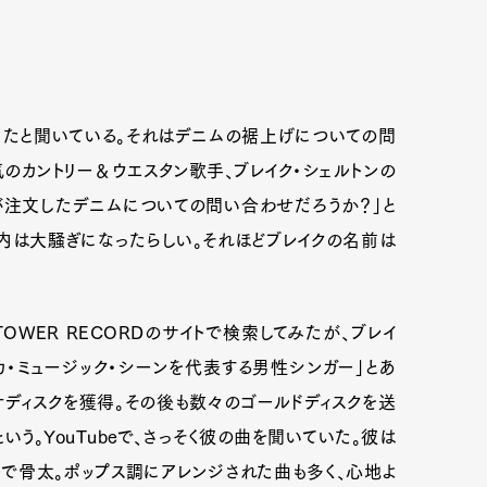
ったと聞いている。それはデニムの裾上げについての問
のカントリー＆ウエスタン歌手、ブレイク・シェルトンの
が注文したデニムについての問い合わせだろうか？」と
内は大騒ぎになったらしい。それほどブレイクの名前は
WER RECORDのサイトで検索してみたが、ブレイ
Art&Design
Watch
Fashion
カ・ミュージック・シーンを代表する男性シンガー」とあ
チナディスクを獲得。その後も数々のゴールドディスクを送
ourmet
Cars
Product
Culture
いう。YouTubeで、さっそく彼の曲を聞いていた。彼は
Lifestyle
で骨太。ポップス調にアレンジされた曲も多く、心地よ