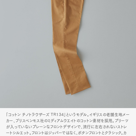
「コットン チノトラウザーズ TR134」というモデル。イギリスの老舗生地メー
カー、ブリスベンモス社のミディアムウエイトのコットン素材を採用。プリーツ
が入っていないプレーンなフロントデザインで、流行に左右されないストレ
ートシルエット。フロントはジッパーではなく、ボタンフロントとクラシック。カ