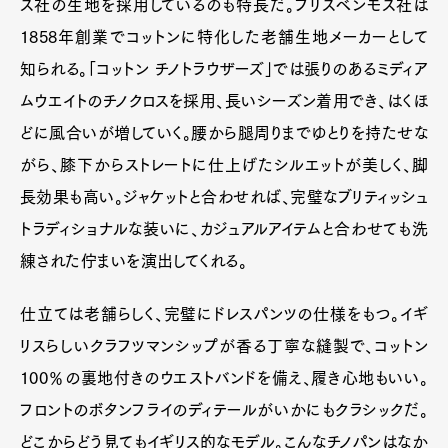
ス社の生地を採用しているのも特長だ。ブリスベンモス社は
1858年創業でコットンに特化した老舗生地メーカーとして
知られる。「コットン チノトラウザーズ」では張りのあるミディア
ムウエイトのチノクロスを採用、長いシーズン着用でき、はくほ
どに風合いが増していく。腰から腿周りまでゆとりを持たせな
がら、膝下からストレートに仕上げたシルエットが美しく、脚
長効果も高い。ジャケットと合わせれば、完璧なブリティッシュ
トラディショナルな装いに、カジュアルアイテムと合わせても洗
練された佇まいを演出してくれる。
仕立ては老舗らしく、完璧にドレスパンツの仕様をもつ。イギ
リスらしいクラフツマンシップが香る丁寧な縫製で、コットン
100％の裏地付きのウエストバンドを備え、履き心地もいい。
フロントのボタンフライのディテールがいかにもクラシックだ。
どこからどう見てもイギリス的なモデル。こんなチノパンはなか