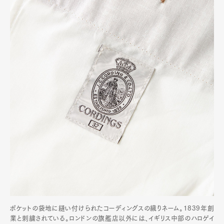
Art&Design
Watch
Fashion
Gourmet
Cars
Product
Culture
Lifestyle
Pen Membership
Magazine
Official Columnist
About
Contact
Pen Meet
Pen international
Pen tw
ポケットの袋地に縫い付けられたコーディングスの織りネーム。1839年創
業と刺繍されている。ロンドンの旗艦店以外には、イギリス中部のハロゲイ