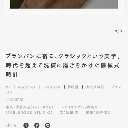
8/8
ブランパンに宿る、クラシックという美学。
時代を超えて洗練に磨きをかけた機械式
時計
PR
Watches
Featured
腕時計
機械式時計
ブラン
パン
2026.07.28
写真：渡邉宏基（LATERNE）
スタイリング：石川英次
（TABLEROCK STUDIO）
文：柴田 充
編集：倉持佑次
Share: