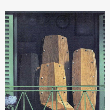
Art&Design
Watch
Fashion
Gourmet
Cars
Product
Culture
Lifestyle
Pen Membership
Magazine