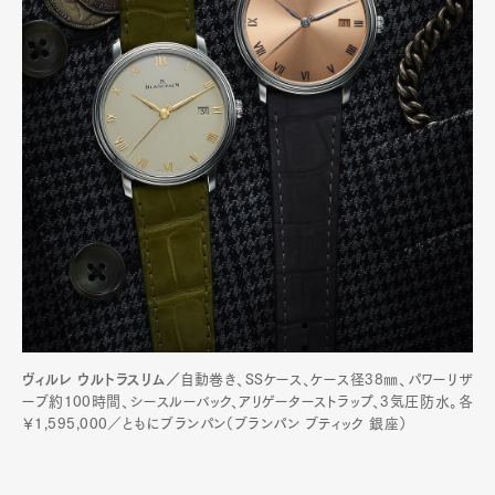
ヴィルレ ウルトラスリム／
自動巻き、SSケース、ケース径38㎜、パワーリザ
ーブ約100時間、シースルーバック、アリゲーターストラップ、3気圧防水。各
￥1,595,000／ともにブランパン（ブランパン ブティック 銀座）