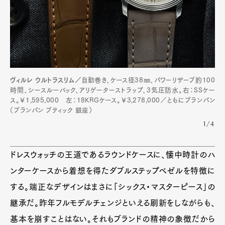
ヴィルレ ウルトラスリム／
自動巻き、ケース径38㎜、パワーリザーブ約100
時間、シースルーバック、アリゲーターストラップ、3気圧防水。右：SSケー
ス。￥1,595,000 左：18KRGケース。￥3,278,000／ともにブランパン
（ブランパン ブティック 銀座）
1/4
ドレスウォッチの王道であるラウンドケースに、懐中時計のハ
ンターケースから着想を得たダブルステップベゼルを特徴に
する。端正なデザインはまさに「シックス・マスターピース」の
継承だ。昨年フルモデルチェンジといえる刷新をしながらも、
基本を崩すことはない。それもブランドの精神の象徴だから