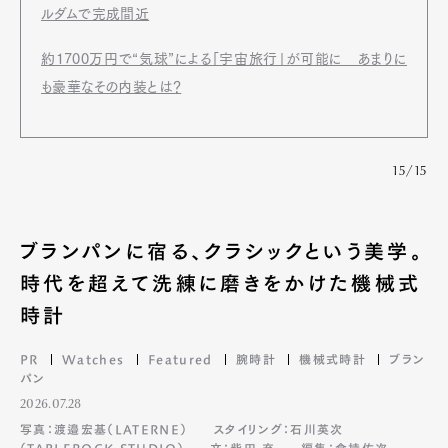
ルダムで完成間近
約1700万円で“気球”による「宇宙旅行」が可能に あまりに
も豪華なその内装とは？
15/15
ブランパンに宿る、クラシックという美学。
時代を超えて洗練に磨きをかけた機械式
時計
PR
Watches
Featured
腕時計
機械式時計
ブラン
パン
2026.07.28
写真：渡邉宏基（LATERNE）
スタイリング：石川英次
（TABLEROCK STUDIO）
文：柴田 充
編集：倉持佑次