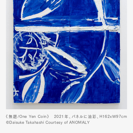
《無題/One Yen Coin》 2021年、パネルに油彩、H162xW97cm
©︎Daisuke Takahashi Courtesy of ANOMALY