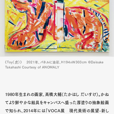
《Toy（虎）》 2021年、パネルに油彩、H194xW303cm ©︎Daisuke
Takahashi Courtesy of ANOMALY
1980年生まれの画家、高橋大輔（たかはし だいすけ）。かね
てより鮮やかな絵具をキャンバスへ盛った厚塗りの抽象絵画
で知られ、2014年には「VOCA展 現代美術の展望-新し