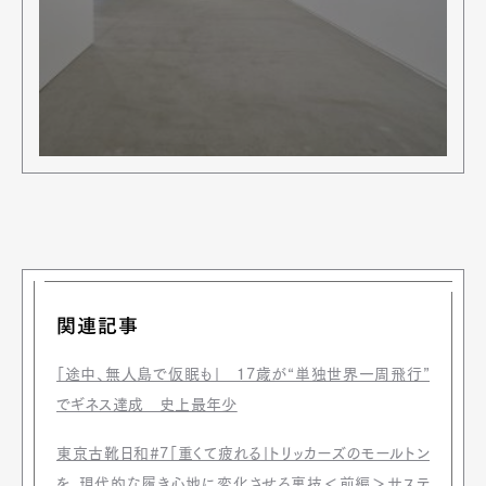
Art&Design
Watch
Fashion
Gourmet
Cars
Product
Culture
Lifestyle
Pen Membership
Magazine
Official Columnist
About
Contact
関連記事
Pen Meet
Pen international
Pen tw
「途中、無人島で仮眠も」 17歳が“単独世界一周飛行”
でギネス達成 史上最年少
東京古靴日和#7「重くて疲れる」トリッカーズのモールトン
を、現代的な履き心地に変化させる裏技＜前編＞サステ