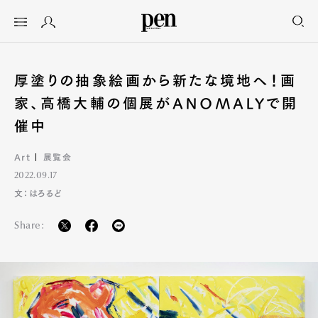
厚塗りの抽象絵画から新たな境地へ！画
家、高橋大輔の個展がANOMALYで開
催中
Art
展覧会
2022.09.17
文：はろるど
Share: