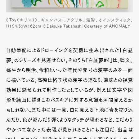
《Toy（キリン）》、キャンバスにアクリル、油彩、オイルスティック、
H194.5xW162cm ©︎Daisuke Takahashi Courtesy of ANOMALY
自動筆記によるドローイングを契機に生み出された「白昼
夢」のシリーズも見逃せない。そのうち『白昼夢#4』は、縄文、
弥生から明治、令和といった年代や元号の漢字のみを一面
に描いている。高橋は格子状の漢字の連なり、意味との視覚
効果に魅せられて制作したとしているが、例えば文字や図
形を絵画に描きこむバスキアに対する意識も垣間見えるか
もしれない。また中には一見、白に見える下地に青を塗り込
んだり、色が滲んだり弾くようなタッチが現れるなど、こだわり
やかつてなかった表現が見られることにも注目だ。出品は