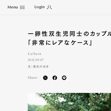
Login
Menu
Close
一卵性双生児同士のカップ
「非常にレアなケース」
Culture
2022.09.07
文：美矢川ゆき
Share: