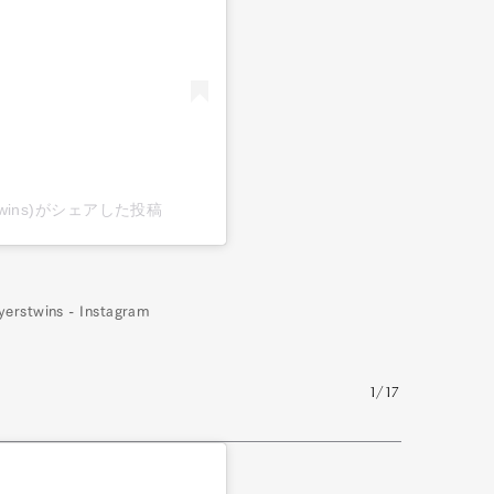
lyerstwins)がシェアした投稿
wins - Instagram
Art&Design
Watch
Fashion
1/17
ourmet
Cars
Product
Culture
Lifestyle