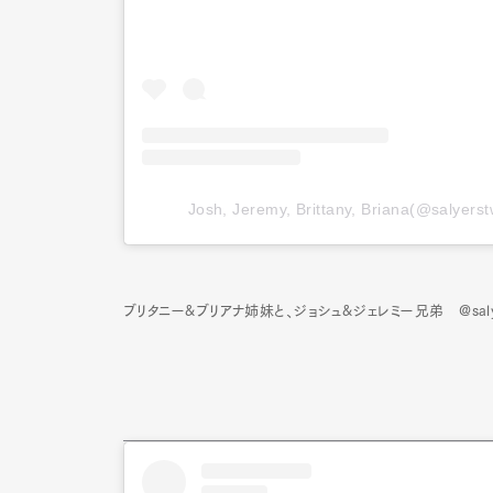
Josh, Jeremy, Brittany, Briana(@sa
ブリタニー&ブリアナ姉妹と、ジョシュ&ジェレミー兄弟 @salyerst
G