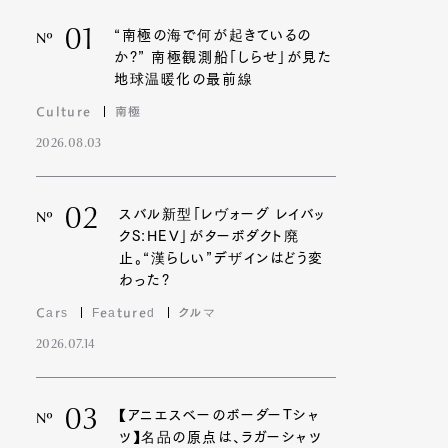
01
“南極の海で何が起きているの
Nº
か?” 南極観測船「しらせ」が見た
地球温暖化の最前線
Culture
南極
2026.08.03
02
スバル新型「レヴォーグ レイバッ
Nº
クS:HEV」がターボダクト廃
止。“漢らしい”デザインはどう変
わった?
Cars
Featured
クルマ
2026.07.14
03
【アニエスベーのボーダーTシャ
Nº
ツ】名品の原点は、ラガーシャツ