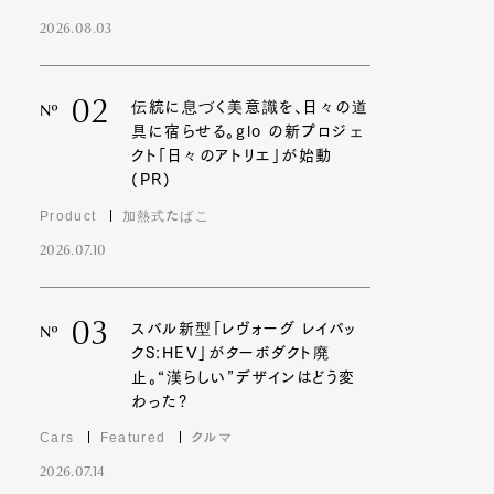
2026.08.03
02
伝統に息づく美意識を、日々の道
Nº
具に宿らせる。glo の新プロジェ
クト「日々のアトリエ」が始動
(PR)
Product
加熱式たばこ
2026.07.10
03
スバル新型「レヴォーグ レイバッ
Nº
クS:HEV」がターボダクト廃
止。“漢らしい”デザインはどう変
わった?
Cars
Featured
クルマ
2026.07.14