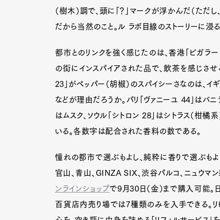
（樹木）調で、頭に「？」マークが浮かんだ（ただし
だから当然のこと。ル ラボ目線のストーリーに浸
都市とのリンクを強く感じたのは、香港「ビガラー
の街にインスパイアされた品で、飲茶を感じさせ
23」がペッパー（胡椒）のスパイシーさなのは、イ
などが理由だろうか。パリ「ヴァニーユ 44」はバニラ
はムスク、ソウル「シトロン 28」はシトラス（柑
いる。各数字は配合された香料の数である。
憧れの都市で選ぶもよし、純粋に香りで選ぶもよ
官山、青山、GINZA SIX、渋谷パルコ、ニュウ
ンラインショップ
で9月30日（金）まで購入可能
G
百貨店内売り場では7種類のみを入手できる。リ