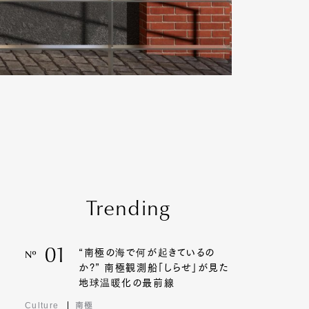
Trending
01
“南極の海で何が起きているの
Nº
か?” 南極観測船「しらせ」が見た
地球温暖化の最前線
Culture
南極