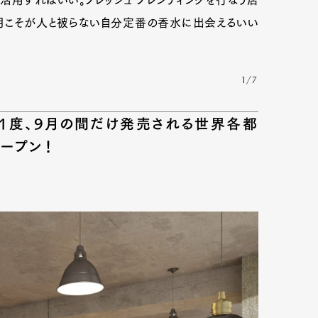
活用すればいい。フレッシュ ブレンディングを行なう店
月こそが人と被らない自分定番の香水に出会えるいい
mbership
Magazine
Official Columnist
About
1/7
に1度、9月の間だけ発売される世界各都
et
Pen international
Pen tw
ープン！