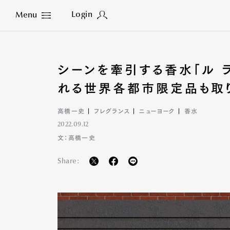
Login
Menu
Close
シーンを牽引する香水「ル 
れる世界各都市限定品も取
高橋一史
フレグランス
ニューヨーク
香水
2022.09.12
文：高橋一史
Share: