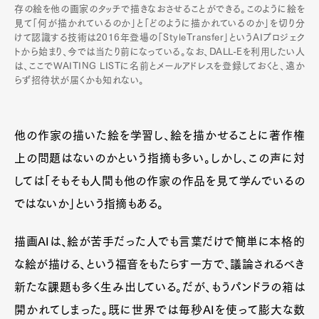
存の絵を他の画家のタッチで描きなおさせることができる。このように絵を
見て「何が描かれているのか」と「どのように描かれているのか」を切り分
けて認識する技術は2016年登場の「StyleTransfer」というAIプロジェク
トから始まり、今では当たり前になっている。なお、DALL-Eを利用したい人
は、ここでWAITING LISTに名前とメールアドレスを登録しておくと、遠か
らず招待状が届くかも知れない。
他の作家の描いた絵を学習し、絵を描かせることに著作権
上の問題はないのかという指摘も多い。しかし、この声に対
しては「そもそも人間も他の作家の作品を見て学んでいるの
ではないか」という指摘もある。
描画AIは、絵が苦手だった人でも言葉だけで簡単に本格的
な絵が描ける、という福音をもたらす一方で、議論されるべき
新たな課題も多く生み出している。だが、もうパンドラの箱は
開かれてしまった。既に世界では毎秒AIを使って膨大な数