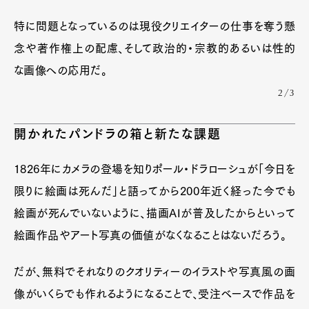
特に問題となっているのは現役クリエイターの仕事を奪う懸
念や著作権上の配慮、そして政治的・宗教的あるいは性的
な画像への応用だ。
2/3
開かれたパンドラの箱と新たな課題
1826年にカメラの登場を知りポール・ドラローシュが「今日を
限りに絵画は死んだ」と語ってから200年近く経った今でも
Art&Design
Watch
Fashion
Gourmet
Cars
絵画が死んでいないように、描画AIが普及したからといって
絵画作品やアート写真の価値がなくなることはないだろう。
Product
Culture
Lifestyle
だが、無料でそれなりのクオリティーのイラストや写真風の画
像がいくらでも作れるようになることで、受注ベースで作品を
Pen Membership
Magazine