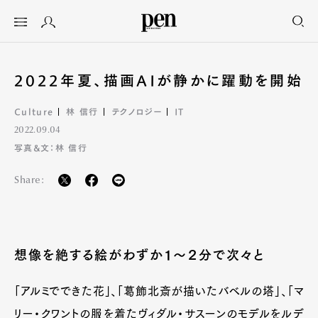
2022年夏、描画AIが静かに躍動を開始
Culture
林 信行
テクノロジー
IT
2022.09.04
写真&文：林 信行
Share:
想像を絶する絵がわずか１〜２分で次々と
「アルミでできた花」、「葛飾北斎が描いたバベルの塔」、「マ
リー・クワントの服を着たヴィダル・サスーンのモデルをルデ