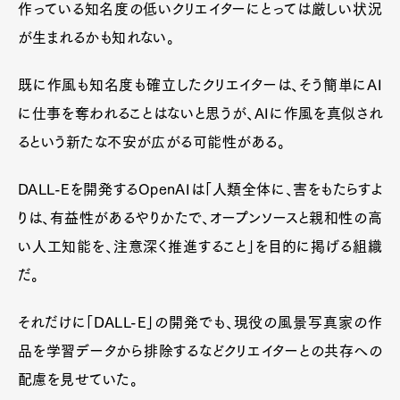
作っている知名度の低いクリエイターにとっては厳しい状況
Official Columnist
About
Contact
が生まれるかも知れない。
既に作風も知名度も確立したクリエイターは、そう簡単にAI
に仕事を奪われることはないと思うが、AIに作風を真似され
Pen Meet
るという新たな不安が広がる可能性がある。
Pen international
Pen tw
DALL-Eを開発するOpenAIは「人類全体に、害をもたらすよ
りは、有益性があるやりかたで、オープンソースと親和性の高
い人工知能を、注意深く推進すること」を目的に掲げる組織
だ。
それだけに「DALL-E」の開発でも、現役の風景写真家の作
品を学習データから排除するなどクリエイターとの共存への
配慮を見せていた。