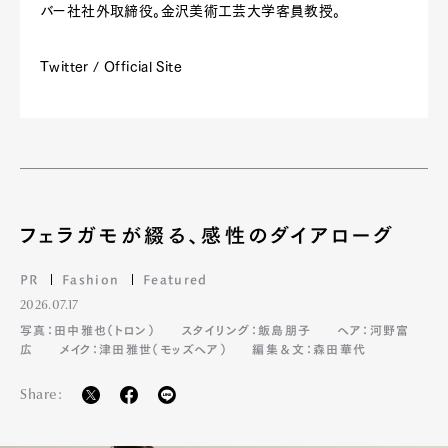
バー社社外取締役。金沢美術工芸大学客員教授。
Twitter
/
Official Site
フェラガモが綴る、感性のダイアローグ
PR
Fashion
Featured
2026.07.17
写真：田中雅也（トロン）
スタイリング：飯島朋子
ヘア：河野富
広
メイク：津田雅世（モッズヘア）
編集＆文：森田華代
Share: