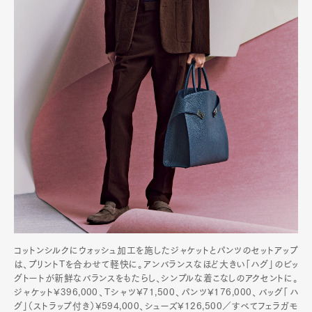
コットンシルクにウォッシュ加工を施したジャケットとパンツのセットアップ
は、プリントTを合わせて軽快に。アンバランスなほど大きい「ハグ」のビッ
グトートが新鮮なバランスをもたらし、シンプルな着こなしのアクセントに。
ジャケット¥396,000、Tシャツ¥71,500、パンツ¥176,000、バッグ「ハ
グ」（ストラップ付き）¥594,000、シューズ¥126,500／すべてフェラガモ