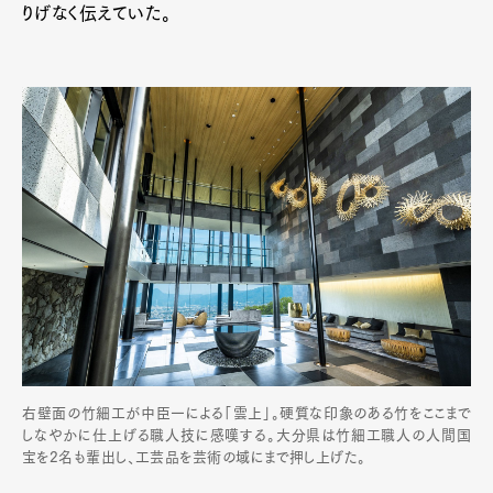
りげなく伝えていた。
右壁面の竹細工が中臣一による「雲上」。硬質な印象のある竹をここまで
しなやかに仕上げる職人技に感嘆する。大分県は竹細工職人の人間国
宝を2名も輩出し、工芸品を芸術の域にまで押し上げた。