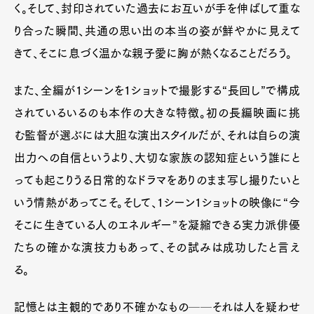
く。そして、封印されていた過去にお互いが手を伸ばして重な
り合った瞬間、共通の思い出の本当の姿が鮮やかに見えて
きて、そこに息づく温かな親子愛に胸が熱くなることだろう。
また、全編が1シーンを1ショットで撮影する“長回し”で構成
されているいるのも本作の大きな特徴。初の長編映画に挑
む監督が選ぶには大胆な演出スタイルだが、それは自らの演
出力への自信というより、大切な家族の認知症という誰にと
っても起こりうる日常的なドラマをありのまま写し撮りたいと
いう情熱があってこそ。そして、1シーン1ショットの映像に“今
そこに生きている人のエネルギー”を凝縮できる実力派俳優
たちの確かな演技力もあって、その試みは成功したと言え
る。
記憶とは主観的であり不確かなもの──それは人を疑わせ