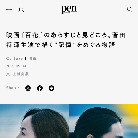
映画『百花』のあらすじと見どころ。菅田
将暉主演で描く“記憶”をめぐる物語
Culture
映画
2022.09.04
文：上村真徹
Share: