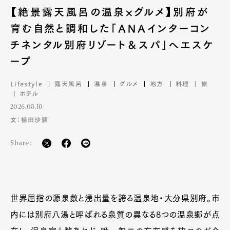
【絶景露天風呂の温泉×グルメ】別府が
育む自然と調和した「ANAインターコン
チネンタル別府リゾート＆スパ」へエスケ
ープ
Lifestyle
露天風呂
温泉
グルメ
地方
料理
旅
ホテル
2026.08.10
文：植田沙羅
Share:
世界屈指の源泉数と湧出量を誇る温泉地・大分県別府。市
内には別府八湯と呼ばれる泉質の異なる8つの温泉郷が点