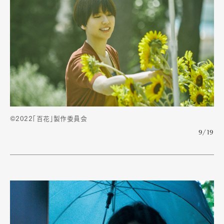
Official Columnist
About
Contact
Pen Meet
Pen international
Pen tw
©2022「百花」製作委員会
9/19