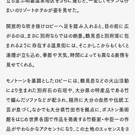
立ち並ぶ明礬温泉地区をさらに進むと、一変してモダンな佇
まいのリゾートホテルが姿を見せた。
開放的な吹き抜けロビーへ足を踏み入れると、目の前に広
がるのは、まさに別府ならではの絶景。鶴見岳と別府湾に包
まれるように存在する温泉街には、そこかしこからもくもくと
湯煙が立ち込め、季節や天気、時間によっても異なる表情を
見せてくれる。
モノトーンを基調としたロビーには、鶴見岳などの火山活動
により生まれた別府石の石垣や、大分県の特産品である竹
で編んだソファなどが配され、随所に大分の自然や伝統工
芸が息づく。なかでも大分県竹田市を拠点に、ボストン美術
館をはじめ世界各国で作品を発表する竹藝家・中臣一の作
品がやわらかなアクセントになり、この土地のエッセンスをさ