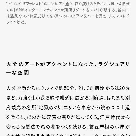
“ビヨンドザフォレスト”のコンセプト通り、森を抜けるとそこには地上4階建
ての「ANAインターコンチネンタル別府リゾート＆スパ」が現れる。館内に
は温泉やスパ施設だけでなく6つのレストラン＆バーを備え、ホカンスにう
ってつけだ。
大分のアートがアクセントになった、ラグジュアリ
ーな空間
大分空港からはクルマで約50分、そして別府駅からは20分
ほど。力強く生い茂る緑や紺碧に広がる別府湾、はたまた別
府観光の名所「地獄めぐり」エリアを車窓から眺めつつ山道
を登ると、ほのかに硫黄の香りが漂ってくる。江戸時代から
変わらぬ製法で湯の花をつくり続ける、藁葺屋根の小屋が