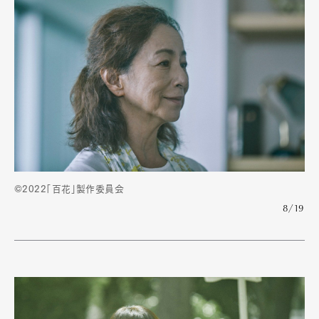
©2022「百花」製作委員会
Art&Design
Watch
Fashion
8/19
Gourmet
Cars
Product
Culture
Lifestyle
Pen Membership
Magazine