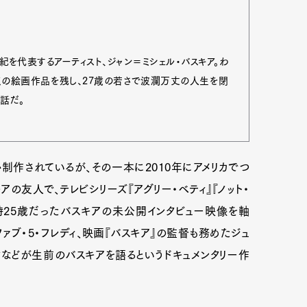
世紀を代表するアーティスト、ジャン＝ミシェル・バスキア。わ
00点の絵画作品を残し、27歳の若さで波瀾万丈の人生を閉
話だ。
制作されているが、その一本に2010年にアメリカでつ
アの友人で、テレビシリーズ『アグリー・ベティ』『ノット・
時25歳だったバスキアの未公開インタビュー映像を軸
Art&Design
Watch
Fashion
ァブ・5・フレディ、映画『バスキア』の監督も務めたジュ
クなどが生前のバスキアを語るというドキュメンタリー作
ourmet
Cars
Product
Culture
Lifestyle