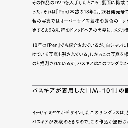
その作品のDVDを入手したところ、裏面に掲載
った。それは『Pen』本誌の18年2月26日発売号
載の写真ではオーバーサイズ気味の黄色のニット
Pen Me
発するような独特のドレッドヘアの黒髪に、メタル
18年の『Pen』でも紹介されているが、白シャツ
Pen Me
けている写真も残されている。しかもこの写真を撮
のと推測されているが、バスキアはこのサングラス
バスキアが着用した「IM-101」
イッセイ ミヤケがデザインしたこのサングラスは、品
バスキアが25歳のときなので、この作品が撮影され