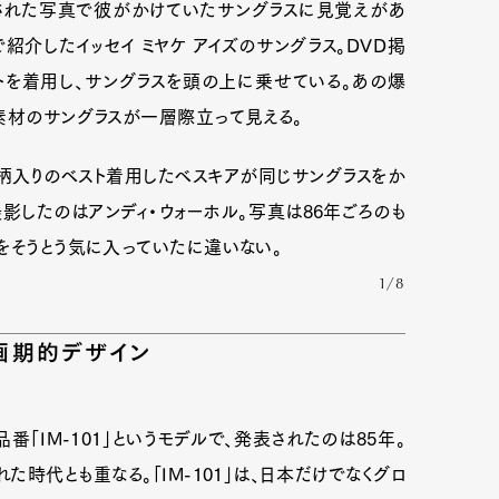
された写真で彼がかけていたサングラスに見覚えがあ
で紹介したイッセイ ミヤケ アイズのサングラス。DVD掲
を着用し、サングラスを頭の上に乗せている。あの爆
mbership
Magazine
Official Columnist
About
素材のサングラスが一層際立って見える。
に柄入りのベスト着用したベスキアが同じサングラスをか
et
Pen international
Pen tw
影したのはアンディ・ウォーホル。写真は86年ごろのも
をそうとう気に入っていたに違いない。
1/8
の画期的デザイン
番「IM-101」というモデルで、発表されたのは85年。
た時代とも重なる。「IM-101」は、日本だけでなくグロ