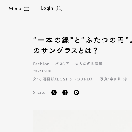
Login
Menu
Close
“一本の線”と“ふたつの円”
のサングラスとは？
Fashion
バスキア
大人の名品図鑑
2022.09.01
文：小暮昌弘（LOST & FOUND）
写真：宇田川 淳
Share: