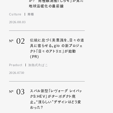
か?” 南極観測船「しらせ」が見た
地球温暖化の最前線
Culture
南極
2026.08.03
02
伝統に息づく美意識を、日々の道
Nº
具に宿らせる。glo の新プロジェ
クト「日々のアトリエ」が始動
(PR)
Product
加熱式たばこ
2026.07.10
03
スバル新型「レヴォーグ レイバッ
Nº
クS:HEV」がターボダクト廃
止。“漢らしい”デザインはどう変
わった?