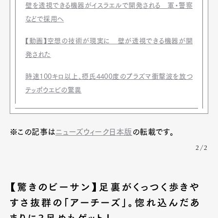
壁を透視できる機器がイスラエルで開発される 軍・警察
などで採用へ
【動画】空想の技術が現実に 壁が透視できる機器が開
発された
時速100キロ以上、摂氏4400度のプラズマ衝撃波を放つ
テッポウエビの驚異
※この記事は
ニューズウィーク日本版
の転載です。
2/2
【驚きのビーサン】足裏がくっつく歩きや
すさ抜群の「アーチーズ」。惚れ込んだあ