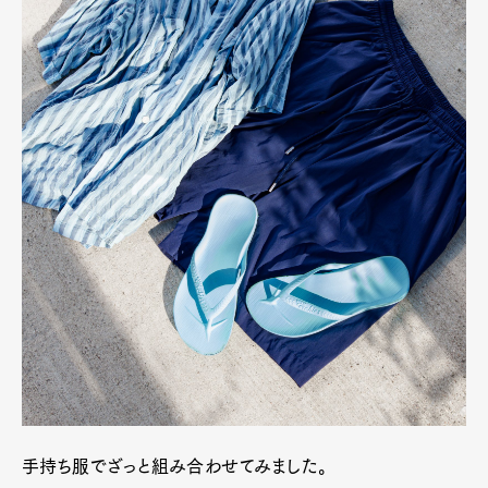
Official Columnist
About
Contact
Pen Meet
Pen international
Pen tw
手持ち服でざっと組み合わせてみました。