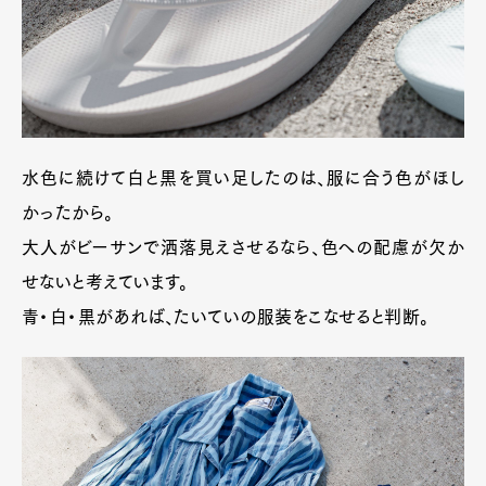
水色に続けて白と黒を買い足したのは、服に合う色がほし
かったから。
大人がビーサンで洒落見えさせるなら、色への配慮が欠か
せないと考えています。
Art&Design
Watch
Fashion
青・白・黒があれば、たいていの服装をこなせると判断。
Gourmet
Cars
Product
Culture
Lifestyle
Pen Membership
Magazine