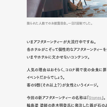
Pen Me
限られた人数でのお披露目会。一日2回制でした。
いまアフタヌーンティーが大流行中ですね。
Pen Me
各ホテルがこぞって個性的なアフタヌーンティーを
いまやホテルに欠かせないコンテンツ。
人気の理由はおそらく、コロナ禍で夜の会食に罪
イベントだからでしょう。
客の9割（それ以上？）が女性というイメージ。
今回の新アフタヌーンティーの名称は「
Stones
」。
輪島塗 塗師の赤木明登氏に発注した器が石のよ