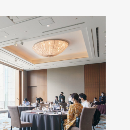
Art&Design
Watch
Fashion
ourmet
Cars
Product
Culture
Lifestyle