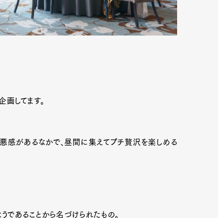
mbership
Magazine
Official Columnist
About
et
Pen international
Pen tw
企画してます。
悪感があるなかで、昼間に集えてプチ贅沢を楽しめる
うであることから名づけられたもの。