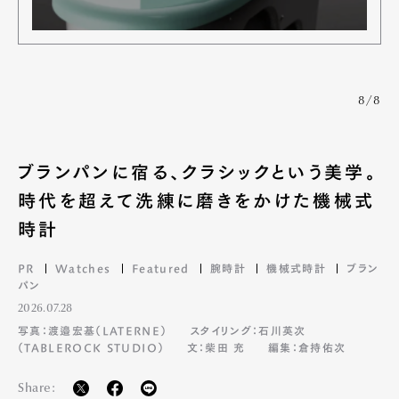
Official Columnist
About
Contact
8/8
Pen Meet
Pen international
Pen tw
ブランパンに宿る、クラシックという美学。
時代を超えて洗練に磨きをかけた機械式
時計
PR
Watches
Featured
腕時計
機械式時計
ブラン
パン
2026.07.28
写真：渡邉宏基（LATERNE）
スタイリング：石川英次
（TABLEROCK STUDIO）
文：柴田 充
編集：倉持佑次
Share: