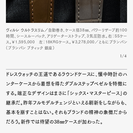
ヴィルレ ウルトラスリム／
自動巻き、ケース径38㎜、パワーリザーブ約100
時間、シースルーバック、アリゲーターストラップ、3気圧防水。右：SSケー
ス。￥1,595,000 左：18KRGケース。￥3,278,000／ともにブランパン
（ブランパン ブティック 銀座）
1/4
ドレスウォッチの王道であるラウンドケースに、懐中時計のハ
ンターケースから着想を得たダブルステップベゼルを特徴に
する。端正なデザインはまさに「シックス・マスターピース」の
継承だ。昨年フルモデルチェンジといえる刷新をしながらも、
基本を崩すことはない。それもブランドの精神の象徴だから
だろう。新作では待望の38㎜ケースが加わった。