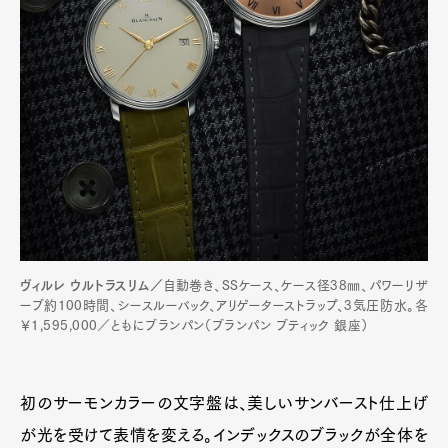
ヴィルレ ウルトラスリム／
自動巻き、SSケース、ケース径38㎜、パワーリザ
ーブ約100時間、シースルーバック、アリゲーターストラップ、3気圧防水。各
￥1,595,000／ともにブランパン（ブランパン ブティック 銀座）
初のサーモンカラーの文字盤は、美しいサンバースト仕上げ
が光を受けて表情を変える。インデックスのブラックが全体を