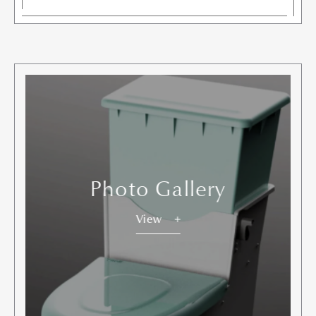
Photo Gallery
Art&Design
Watch
Fashion
Gourmet
Cars
View
Product
Culture
Lifestyle
Pen Membership
Magazine