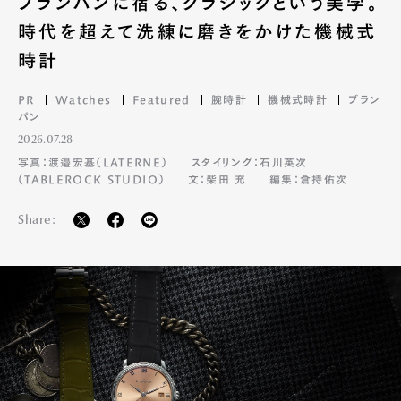
ブランパンに宿る、クラシックという美学。
時代を超えて洗練に磨きをかけた機械式
時計
PR
Watches
Featured
腕時計
機械式時計
ブラン
パン
2026.07.28
写真：渡邉宏基（LATERNE）
スタイリング：石川英次
（TABLEROCK STUDIO）
文：柴田 充
編集：倉持佑次
Share: