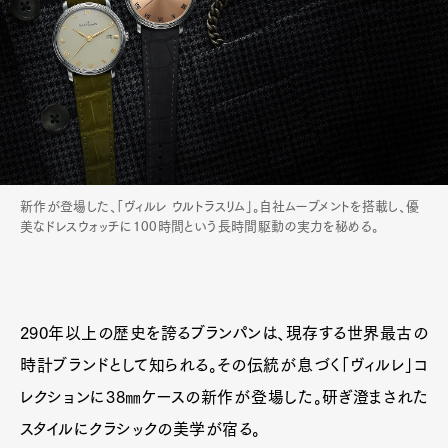
新作が登場した、「ヴィルレ ウルトラスリム」。自社ムーブメントを搭載し、優
美なドレスウォッチに100時間という長時間駆動の実力を秘める。
Art&Design
Watch
Fashion
Gourmet
Cars
290年以上の歴史を誇るブランパンは、現存する世界最古の
Product
Culture
Lifestyle
時計ブランドとして知られる。その伝統が息づく「ヴィルレ」コ
レクションに38㎜ケースの新作が登場した。研ぎ澄まされた
スタイルにクラシックの美学が宿る。
Pen Membership
Magazine