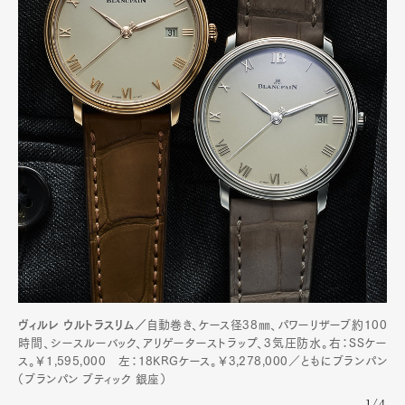
ヴィルレ ウルトラスリム／
自動巻き、ケース径38㎜、パワーリザーブ約100
時間、シースルーバック、アリゲーターストラップ、3気圧防水。右：SSケー
ス。￥1,595,000 左：18KRGケース。￥3,278,000／ともにブランパン
（ブランパン ブティック 銀座）
1/4