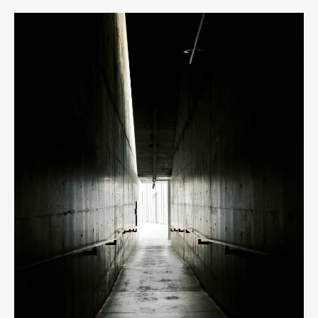
Art&Design
Watch
Fashion
Gourmet
Cars
Product
Culture
Lifestyle
Pen Membership
Magazine
Official Columnist
About
Contact
Pen Meet