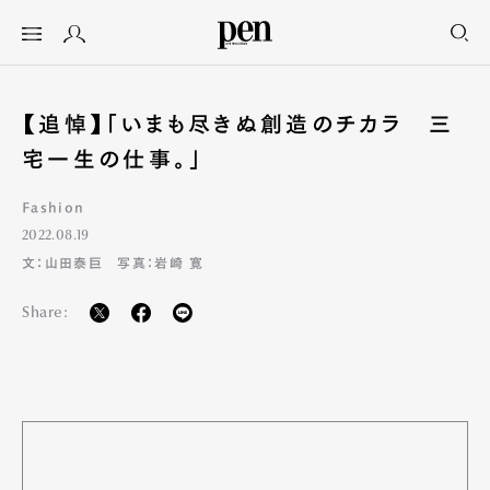
【追悼】「いまも尽きぬ創造のチカラ 三
宅一生の仕事。」
Fashion
2022.08.19
文：山田泰巨 写真：岩崎 寛
Share: