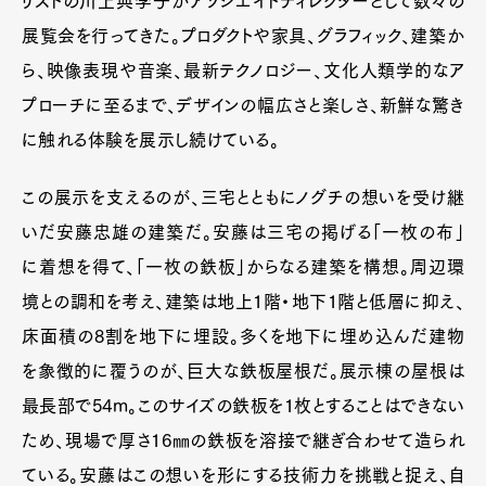
リストの川上典李子がアソシエイトディレクターとして数々の
展覧会を行ってきた。プロダクトや家具、グラフィック、建築か
ら、映像表現や音楽、最新テクノロジー、文化人類学的なア
プローチに至るまで、デザインの幅広さと楽しさ、新鮮な驚き
に触れる体験を展示し続けている。
この展示を支えるのが、三宅とともにノグチの想いを受け継
いだ安藤忠雄の建築だ。安藤は三宅の掲げる「一枚の布」
に着想を得て、「一枚の鉄板」からなる建築を構想。周辺環
境との調和を考え、建築は地上1階・地下1階と低層に抑え、
床面積の8割を地下に埋設。多くを地下に埋め込んだ建物
を象徴的に覆うのが、巨大な鉄板屋根だ。展示棟の屋根は
最長部で54m。このサイズの鉄板を1枚とすることはできない
ため、現場で厚さ16㎜の鉄板を溶接で継ぎ合わせて造られ
ている。安藤はこの想いを形にする技術力を挑戦と捉え、自