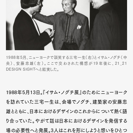
1988年5月、ニューヨークで談笑する三宅一生（右）とイサム・ノグチ（中
央）、安藤忠雄（左）。ここで交わされた構想が19年後に、21_21
DESIGN SIGHTへと結実した。
1988年5月13日。『イサム・ノグチ展』のためにニューヨーク
を訪れていた三宅一生は、会場でノグチ、建築家の安藤忠
雄とともに、日本におけるデザインのこれからについて熱く語
り合っていた。やがて話は日本におけるデザインを発信する
場の必要性へと発展。3人はこれを形にしようと想いをひとつ