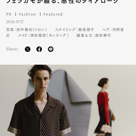
フェラガモが綴る、感性のダイアローグ
PR
Fashion
Featured
2026.07.17
写真：田中雅也（トロン）
スタイリング：飯島朋子
ヘア：河野富
広
メイク：津田雅世（モッズヘア）
編集＆文：森田華代
Share: