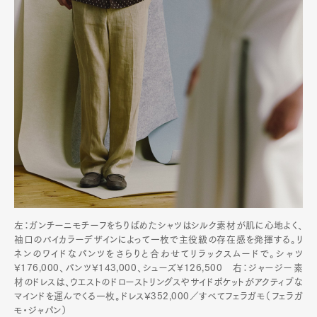
左：ガンチーニモチーフをちりばめたシャツはシルク素材が肌に心地よく、
袖口のバイカラーデザインによって一枚で主役級の存在感を発揮する。リ
ネンのワイドなパンツをさらりと合わせてリラックスムードで。シャツ
¥176,000、パンツ¥143,000、シューズ¥126,500 右：ジャージー素
材のドレスは、ウエストのドローストリングスやサイドポケットがアクティブな
マインドを運んでくる一枚。ドレス¥352,000／すべてフェラガモ（フェラガ
モ・ジャパン）