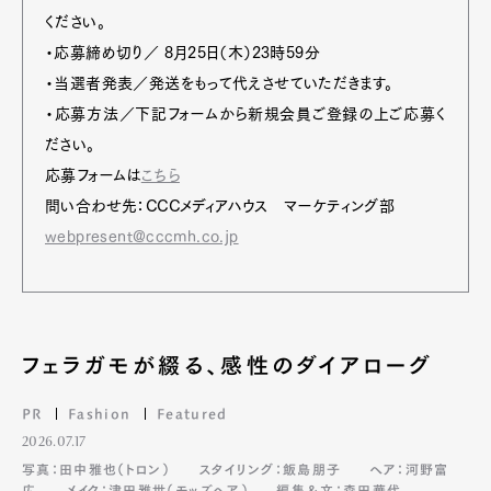
ください。
・応募締め切り／ 8月25日（木）23時59分
・当選者発表／発送をもって代えさせていただきます。
・応募方法／下記フォームから新規会員ご登録の上ご応募く
ださい。
応募フォームは
こちら
問い合わせ先：CCCメディアハウス マーケティング部
webpresent@cccmh.co.jp
フェラガモが綴る、感性のダイアローグ
PR
Fashion
Featured
2026.07.17
写真：田中雅也（トロン）
スタイリング：飯島朋子
ヘア：河野富
広
メイク：津田雅世（モッズヘア）
編集＆文：森田華代