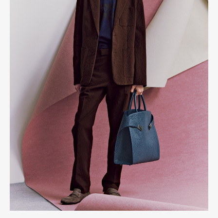
Art&Design
Watch
Fashion
Gourmet
Cars
Product
Culture
Lifestyle
Pen Membership
Magazine
Official Columnist
About
Contact
Pen Meet
Pen international
Pen tw