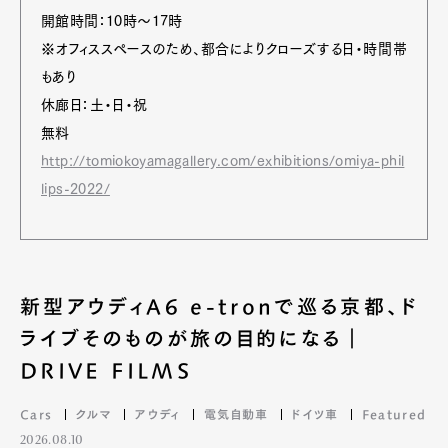
開館時間：10時〜17時
※オフィススペースのため、都合によりクローズする日・時間帯
Art&Design
Watch
Fashion
もあり
Gourmet
Cars
休廊日：土・日・祝
Product
Culture
Lifestyle
無料
http://tomiokoyamagallery.com/exhibitions/omiya-phil
lips-2022/
Pen Membership
Magazine
Official Columnist
About
Contact
新型アウディA6 e-tronで巡る京都、ド
ライブそのものが旅の目的になる｜
Pen Meet
DRIVE FILMS
Pen international
Pen tw
Cars
クルマ
アウディ
電気自動車
ドイツ車
Featured
2026.08.10