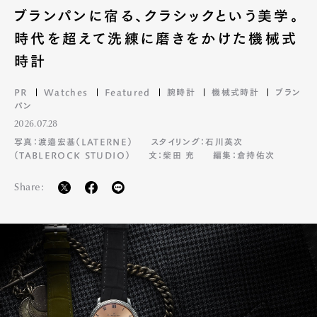
ブランパンに宿る、クラシックという美学。
時代を超えて洗練に磨きをかけた機械式
時計
PR
Watches
Featured
腕時計
機械式時計
ブラン
パン
2026.07.28
写真：渡邉宏基（LATERNE）
スタイリング：石川英次
（TABLEROCK STUDIO）
文：柴田 充
編集：倉持佑次
Share: