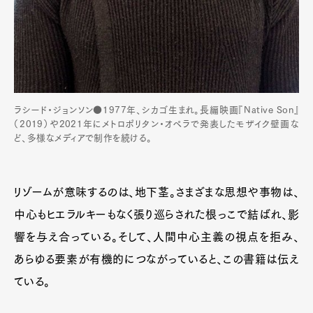
ラシード・ジョンソン●1977年、シカゴ生まれ。長編映画『Native Son』
（2019）や2021年にメトロポリタン・オペラで発表したモザイク壁画な
ど、多様なメディアで制作を続ける。
リゾームが意味するのは、地下茎。さまざまな思想や事物は、
中心もヒエラルキーもなく張り巡らされた根っこで結ばれ、影
響を与え合っている。そして、人間中心主義の視点を拒み、
あらゆる要素が有機的につながっていると、この書籍は伝え
ている。