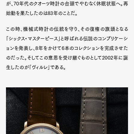
が、70年代のクオーツ時計の台頭でやむなく休眠状態へ。再
始動を果たしたのは83年のことだ。
この時、機械式時計の伝統を守り、その復権の旗頭となる
Art&Design
Watch
Fashion
「シックス・マスターピース」と呼ばれる伝説のコンプリケーシ
Gourmet
Cars
ョンを発表し、8年をかけて6本のコレクションを完成させた
Product
Culture
Lifestyle
のだった。そしてこの意思を受け継ぐものとして2002年に誕
生したのが「ヴィルレ」である。
Pen Membership
Magazine
Official Columnist
About
Contact
Pen Meet