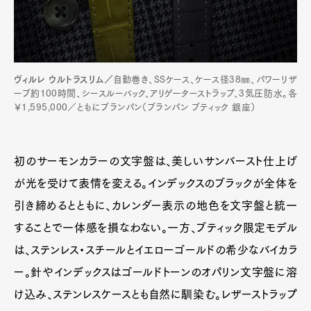
ヴィルレ ウルトラスリム／
自動巻き、SSケース、ケース径38㎜、パワーリザ
ーブ約100時間、シースルーバック、アリゲーターストラップ、3気圧防水。各
￥1,595,000／ともにブランパン（ブランパン ブティック 銀座）
初のサーモンカラーの文字盤は、美しいサンバースト仕上げ
が光を受けて表情を変える。インデックスのブラックが全体を
引き締めるとともに、カレンダー表示の地色を文字盤と統一
することで一体感を損なわない。一方、ブティック限定モデル
は、ステンレス・スチールとイエローゴールドの希少なバイカラ
ー。針やインデックスはゴールドトーンのオパリン文字盤に溶
け込み、ステンレスケースとも自然に馴染む。レザーストラップ