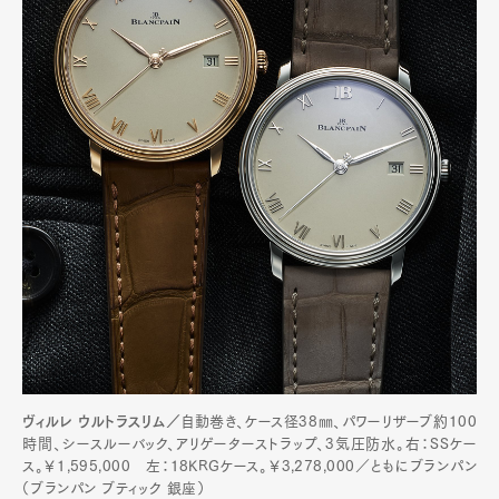
Pen international
Pen tw
ヴィルレ ウルトラスリム／
自動巻き、ケース径38㎜、パワーリザーブ約100
時間、シースルーバック、アリゲーターストラップ、3気圧防水。右：SSケー
ス。￥1,595,000 左：18KRGケース。￥3,278,000／ともにブランパン
（ブランパン ブティック 銀座）