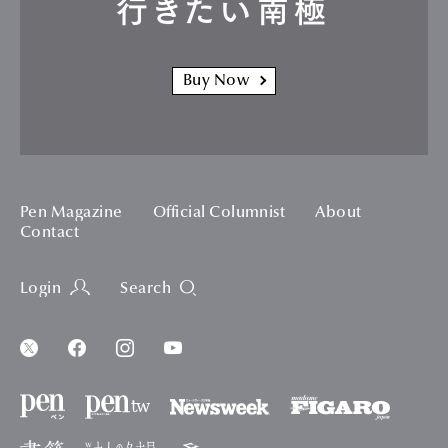
行きたい南極
Buy Now
Pen Magazine
Official Columnist
About
Contact
Login
Search