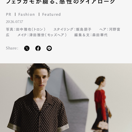
フェラガモが綴る、感性のダイアローグ
PR
Fashion
Featured
2026.07.17
写真：田中雅也（トロン）
スタイリング：飯島朋子
ヘア：河野富
広
メイク：津田雅世（モッズヘア）
編集＆文：森田華代
Share: