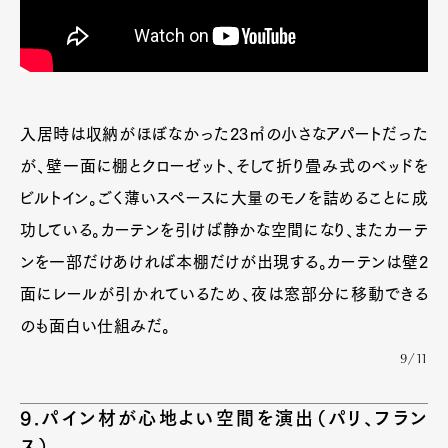
Pen Membership
Magazine
Official Columnist
About
Contact
入居時は収納がほぼなかった23㎡の小さなアパートだった
が、壁一面に棚とクローゼット、そして折り畳み式のベッドを
Pen Meet
ビルトイン。ごく薄いスペースに大量のモノを詰めることに成
Pen international
Pen tw
功している。カーテンを引けば静かな空間になり、またカーテ
ンを一部だけあければ本棚だけが出現する。カーテンは壁2
面にレールが引かれているため、夜は窓部分に移動できる
のも面白い仕組みだ。
9/11
9.パイン材が心地よい空間を演出（パリ、フラン
ス）