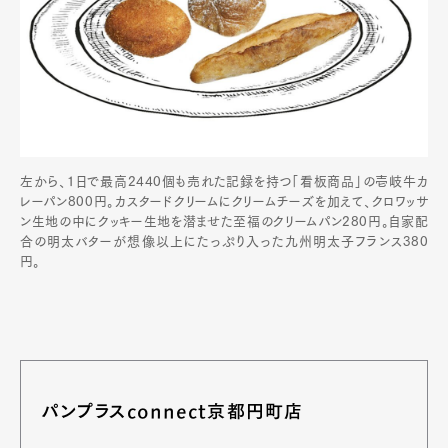
左から、1日で最高2440個も売れた記録を持つ「看板商品」の壱岐牛カ
レーパン800円。カスタードクリームにクリームチーズを加えて、クロワッサ
ン生地の中にクッキー生地を潜ませた至福のクリームパン280円。自家配
合の明太バターが想像以上にたっぷり入った九州明太子フランス380
円。
Art&Design
Watch
Fashion
Gourmet
Cars
Product
Culture
Lifestyle
パンプラスconnect京都円町店
Pen Membership
Magazine