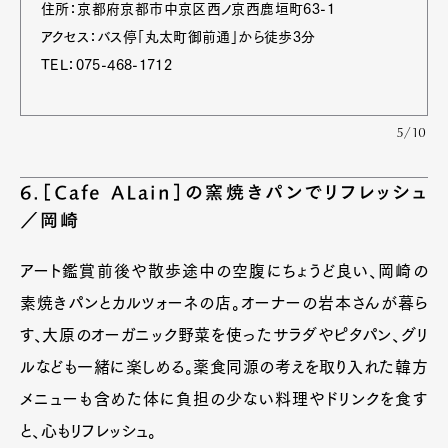
住所：京都府京都市中京区西ノ京西鹿垣町63-1
Official Columnist
About
Contact
アクセス：バス停「丸太町御前通」から徒歩3分
TEL：075-468-1712
5/10
Pen Meet
Pen international
Pen tw
6.［Cafe ALain］の窯焼きパンでリフレッシュ
／岡崎
アート鑑賞前後や散歩途中の空腹にちょうど良い、岡崎の
素焼きパンとカルツォーネの店。オーナーの岩本さんが暮ら
す、大原のオーガニック野菜を使ったサラダやピタパン、グリ
ルなども一緒に楽しめる。薬食同源の考えを取り入れた韓方
メニューも含めた体に負担の少ない料理やドリンクを食す
と、心もリフレッシュ。