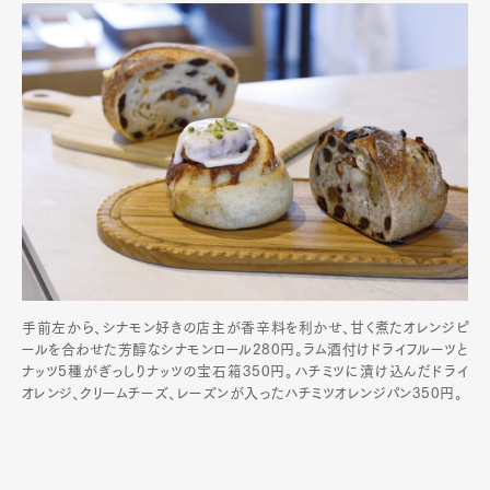
手前左から、シナモン好きの店主が香辛料を利かせ、甘く煮たオレンジピ
ールを合わせた芳醇なシナモンロール280円。ラム酒付けドライフルーツと
ナッツ5種がぎっしりナッツの宝石箱350円。ハチミツに漬け込んだドライ
オレンジ、クリームチーズ、レーズンが入ったハチミツオレンジパン350円。