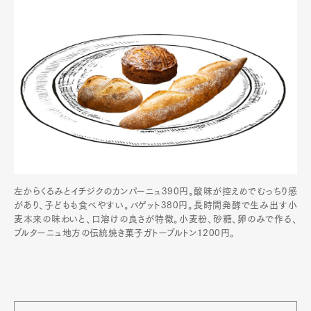
左からくるみとイチジクのカンパーニュ390円。酸味が控えめでむっちり感
があり、子どもも食べやすい。バゲット380円。長時間発酵で生み出す小
麦本来の味わいと、口溶けの良さが特徴。小麦粉、砂糖、卵のみで作る、
ブルターニュ地方の伝統焼き菓子ガトーブルトン1200円。