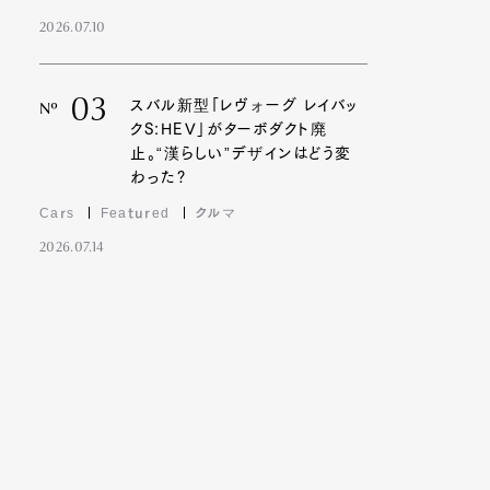
2026.07.10
03
スバル新型「レヴォーグ レイバッ
Nº
クS:HEV」がターボダクト廃
止。“漢らしい”デザインはどう変
わった?
Cars
Featured
クルマ
2026.07.14