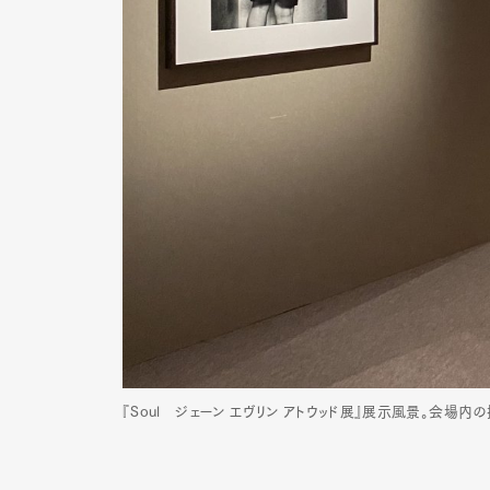
『Soul ジェーン エヴリン アトウッド展』展示風景。会場内の