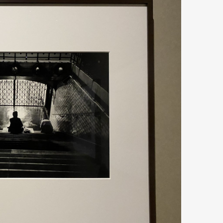
Art&Design
Watch
Fashion
ourmet
Cars
Product
Culture
Lifestyle