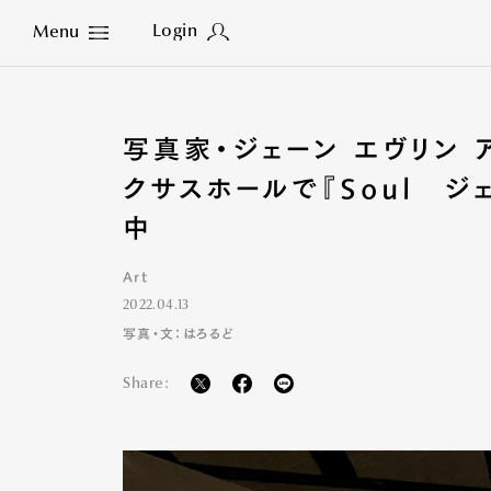
Login
Menu
Close
写真家・ジェーン エヴリン 
クサスホールで『Soul ジ
中
Art
2022.04.13
写真・文：はろるど
Share: