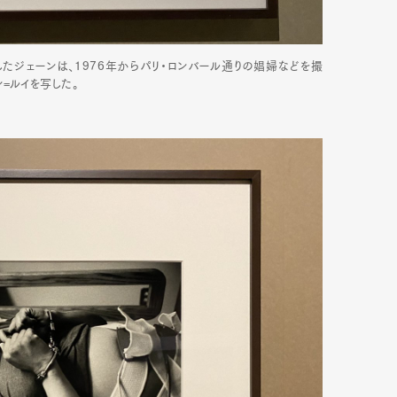
ラを購入したジェーンは、1976年からパリ・ロンバール通りの娼婦などを撮
mbership
Magazine
Official Columnist
About
=ルイを写した。
et
Pen international
Pen tw