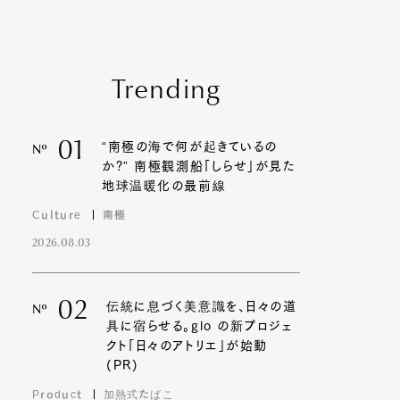
Trending
01
“南極の海で何が起きているの
Nº
か?” 南極観測船「しらせ」が見た
地球温暖化の最前線
Culture
南極
2026.08.03
02
伝統に息づく美意識を、日々の道
Nº
具に宿らせる。glo の新プロジェ
クト「日々のアトリエ」が始動
(PR)
Product
加熱式たばこ