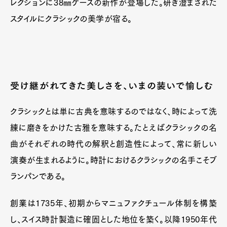
レクションに38㎜ケースの新作が登場した。研ぎ澄まされた
Official Columnist
About
スタイルにクラシックの美学が宿る。
Contact
Pen Meet
受け継がれてきた美しさを、いまの装いで愉しむ
Pen international
Pen tw
クラシックとは単に古典を意味するのではなく、時によって洗
練に磨きをかけた古雅を意味する。たとえばクラシックの名
曲がそれぞれの時代の解釈と創造性によって、常に新しい
演奏が生まれるように。時計におけるクラシックの名手こそブ
ランパンである。
創業は1735年、初期からマニュファクチュール体制を構築
し、スイス時計製造に確固とした地位を築く。以降1950年代