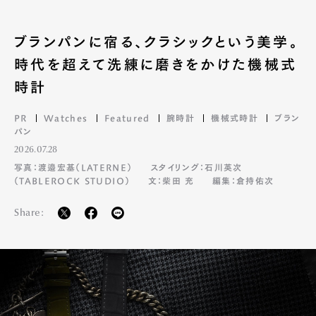
ブランパンに宿る、クラシックという美学。
時代を超えて洗練に磨きをかけた機械式
時計
PR
Watches
Featured
腕時計
機械式時計
ブラン
パン
2026.07.28
写真：渡邉宏基（LATERNE）
スタイリング：石川英次
（TABLEROCK STUDIO）
文：柴田 充
編集：倉持佑次
Share: