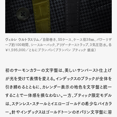
ヴィルレ ウルトラスリム／
自動巻き、SSケース、ケース径38㎜、パワーリザ
ーブ約100時間、シースルーバック、アリゲーターストラップ、3気圧防水。各
￥1,595,000／ともにブランパン（ブランパン ブティック 銀座）
初のサーモンカラーの文字盤は、美しいサンバースト仕上げ
が光を受けて表情を変える。インデックスのブラックが全体を
引き締めるとともに、カレンダー表示の地色を文字盤と統一
することで一体感を損なわない。一方、ブティック限定モデル
は、ステンレス・スチールとイエローゴールドの希少なバイカラ
ー。針やインデックスはゴールドトーンのオパリン文字盤に溶