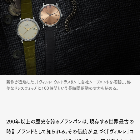
新作が登場した、「ヴィルレ ウルトラスリム」。自社ムーブメントを搭載し、優
美なドレスウォッチに100時間という長時間駆動の実力を秘める。
Art&Design
Watch
Fashion
Gourmet
Cars
Product
Culture
Lifestyle
290年以上の歴史を誇るブランパンは、現存する世界最古の
時計ブランドとして知られる。その伝統が息づく「ヴィルレ」コ
Pen Membership
Magazine