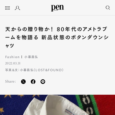
天からの贈り物か！ 80年代のアメトラブ
ームを物語る 新品状態のボタンダウンシ
ャツ
Fashion
小暮昌弘
2022.03.31
写真&文：小暮昌弘（LOST&FOUND）
Share: