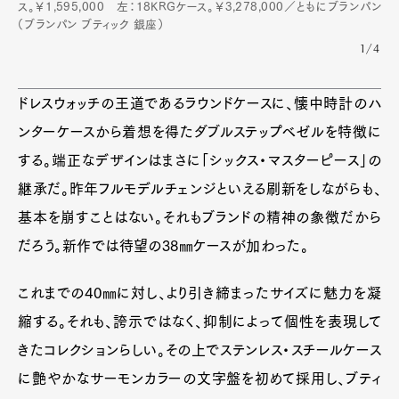
ス。￥1,595,000 左：18KRGケース。￥3,278,000／ともにブランパン
（ブランパン ブティック 銀座）
1/4
ドレスウォッチの王道であるラウンドケースに、懐中時計のハ
ンターケースから着想を得たダブルステップベゼルを特徴に
する。端正なデザインはまさに「シックス・マスターピース」の
継承だ。昨年フルモデルチェンジといえる刷新をしながらも、
基本を崩すことはない。それもブランドの精神の象徴だから
だろう。新作では待望の38㎜ケースが加わった。
これまでの40㎜に対し、より引き締まったサイズに魅力を凝
縮する。それも、誇示ではなく、抑制によって個性を表現して
きたコレクションらしい。その上でステンレス・スチールケース
に艶やかなサーモンカラーの文字盤を初めて採用し、ブティ