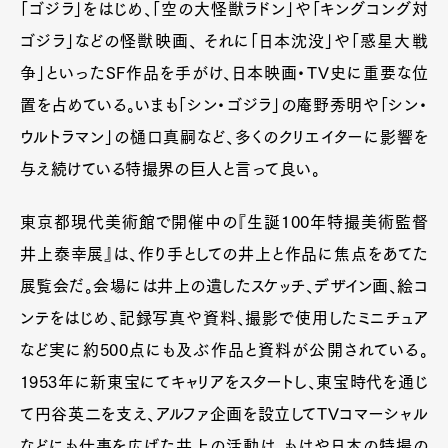
「ゴジラ」をはじめ、「空の大怪獣ラドン」や「キングコング対
ゴジラ」などの怪獣映画、 それに「日本沈没」や「惑星大戦
争」といったSF作品を手がけ、日本映画・TV史に重要な位
置を占めている。いまも「シン・ゴジラ」の庵野秀明や「シン・
ウルトラマン」の樋口真嗣など、多くのクリエイターに影響を
与え続けている特撮界の巨人と言って良い。
東京都現代美術館で開催中の『生誕100年特撮美術監督
井上泰幸展』は、作り手としての井上と作品に焦点をあてた
展覧会だ。会場には井上の遺したスケッチ、デザイン画、絵コ
ンテをはじめ、記録写真や資料、撮影で使用したミニチュア
など実に約500点にも及ぶ作品と資料が公開されている。
1953年に新東宝にてキャリアをスタートし、東宝時代を通じ
て円谷英二を支え、アルファ企画を設立してTVコマーシャル
などにも仕事を広げた井上の活動は、もはや日本の特撮の