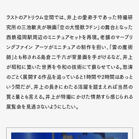
ラストのアトリウム空間では、井上の愛弟子であった特撮研
究所の三池敏夫が映画「空の大怪獣ラドン」の舞台となった
西鉄福岡駅周辺のミニチュアセットを再現。老舗のマーブリ
ングファイン アーツがミニチュアの制作を担い、「雲の魔術
師」とも称される島倉二千六が背景画を手がけるなど、井上
が昭和に築いた世界を令和の技術にて蘇らせている。怒涛
のごとく展開する作品を追っていると1時間や2時間はあっと
いう間だが、井上の長きにわたる活躍を踏まえれば当然の
質と量とも言える。井上が特撮にかけた情熱すら感じられる
展覧会を見逃さないようにしたい。