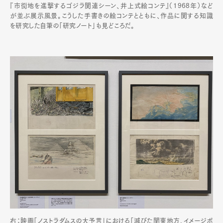
『市街地を進撃するゴジラ関連シーン、井上式絵コンテ』（1968年）など
が並ぶ展示風景。こうした手書きの絵コンテとともに、作品に関する知識
を研究した自筆の「研究ノート」も見どころだ。
右：映画「ノストラダムスの大予言」における「滅びた関東地方、イメージボ