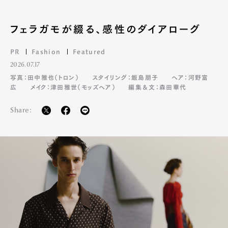
Pen Meet
Pen international
Pen tw
フェラガモが綴る、感性のダイアローグ
PR
Fashion
Featured
2026.07.17
写真：田中雅也（トロン）
スタイリング：飯島朋子
ヘア：河野富
広
メイク：津田雅世（モッズヘア）
編集＆文：森田華代
Share: