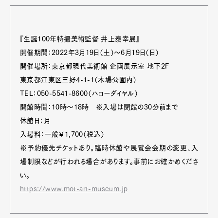
『生誕100年特撮美術監督 井上泰幸展』
開催期間：2022年3月19日（土）〜6月19日（日）
開催場所：東京都現代美術館 企画展示室 地下2F
Art&Design
Watch
Fashion
東京都江東区三好4-1-1（木場公園内）
Gourmet
Cars
TEL：050-5541-8600（ハローダイヤル）
Product
Culture
Lifestyle
開館時間：10時～18時 ※入場は閉館の30分前まで
休館日：月
入場料：一般￥1,700（税込）
※予約優先チケットあり。臨時休館や展覧会会期の変更、入
Pen Membership
Magazine
場制限などが行われる場合があります。事前にお確かめくださ
Official Columnist
About
Contact
い。
https://www.mot-art-museum.jp