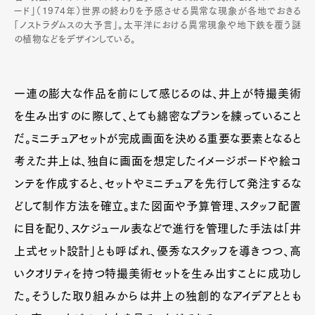
ード」（1974年）世界の終わりを予感させる異常な現象が各地でおきる
「ノストラダムスの大予言」。太平洋における異常現象や地下鉄を覆う謎
の植物などをデザインしている。
一連の膨大な作品を前にして感じるのは、井上が特撮美術
を生み出すのに際して、とても綿密なプランを練っていること
だ。ミニチュアセットが完成画面を決める重要な要素となると
考えた井上は、独自に画面を想定したイメージボードや絵コ
ンテを作成すると、セットやミニチュアを先行して発注するな
どして制作方法を確立。また図面や予算管理、スタッフ配置
に目を配り、スケジュール表などで進行を管理した手法は「井
上式セット設計」とも呼ばれ、優秀なスタッフを導きつつ、高
いクオリティを持つ特撮美術セットを生み出すことに成功し
た。そうした取り組みからは井上の独創的なアイデアととも