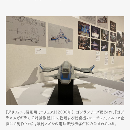
『グリフォン、撮影用ミニチュア』（2000年）。ゴジラシリーズ第24作、「ゴジ
ラ×メガギラス G消滅作戦」にて登場する戦闘機のミニチュア。アルファ企
画にて制作された。噴射ノズルの電動変形機構が組み込まれている。