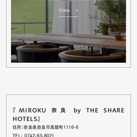
Art&Design
Watch
Fashion
Gourmet
Cars
View
Product
Culture
Lifestyle
Pen Membership
Magazine
Official Columnist
About
Contact
Pen Meet
Pen international
Pen tw
『MIROKU 奈良 by THE SHARE
HOTELS』
住所：奈良県奈良市高畑町1116-6
TEL： 0742-93-8021