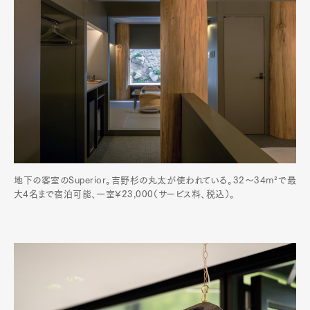
地下の客室のSuperior。吉野杉の丸太が使われている。32〜34m²で最
大4名まで宿泊可能、一室¥23,000（サービス料、税込）。