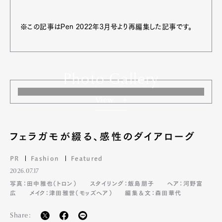
※この記事はPen 2022年3月号より再編集した記事です。
Photo Gallery
View
Art&Design
Watch
Fashion
Gourmet
Cars
フェラガモが綴る、感性のダイアローグ
Product
Culture
Lifestyle
PR
Fashion
Featured
2026.07.17
写真：田中雅也（トロン）
スタイリング：飯島朋子
ヘア：河野富
Pen Membership
Magazine
広
メイク：津田雅世（モッズヘア）
編集＆文：森田華代
Official Columnist
About
Contact
Share: