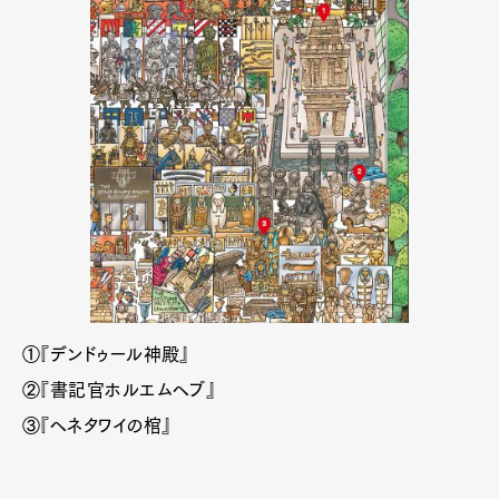
①『デンドゥール神殿』
②『書記官ホルエムヘブ』
③『ヘネタワイの棺』