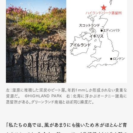
左：湿原に堆積した泥炭のピート層。年約1mmしか形成されない貴重な
資源だ。 ©HIGHLAND PARK 右：北海に浮かぶオークニー諸島に
蒸留所がある。グリーンランド南端とほぼ同じ緯度だ。
「私たちの島では、風があまりにも強いため木がほとんど育