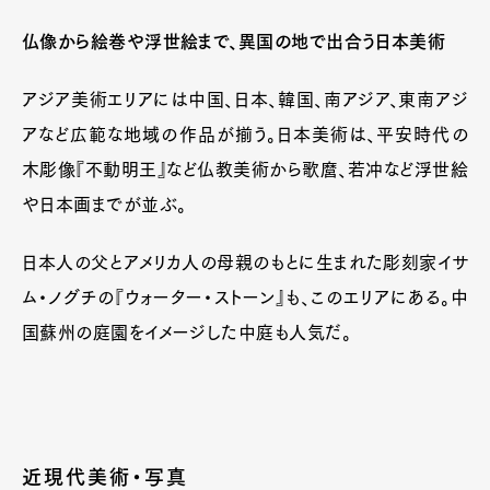
仏像から絵巻や浮世絵まで、異国の地で出合う日本美術
アジア美術エリアには中国、日本、韓国、南アジア、東南アジ
アなど広範な地域の作品が揃う。日本美術は、平安時代の
木彫像『不動明王』など仏教美術から歌麿、若冲など浮世絵
や日本画までが並ぶ。
日本人の父とアメリカ人の母親のもとに生まれた彫刻家イサ
ム・ノグチの『ウォーター・ストーン』も、このエリアにある。中
Art&Design
Watch
Fashion
国蘇州の庭園をイメージした中庭も人気だ。
Gourmet
Cars
Product
Culture
Lifestyle
近現代美術・写真
Pen Membership
Magazine