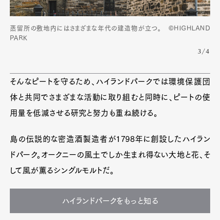
蒸留所の敷地内にはさまざまな年代の建造物が立つ。 ©HIGHLAND
PARK
3/4
そんなピートを守るため、ハイランドパークでは環境保護団
体と共同でさまざまな活動に取り組むと同時に、ピートの使
用量を低減させる研究と努力も重ね続ける。
島の伝説的な密造酒製造者が1798年に創設したハイラン
ドパーク。オークニーの風土でしか生まれ得ない大地と花、そ
して風が薫るシングルモルトだ。
ハイランドパークをもっと知る