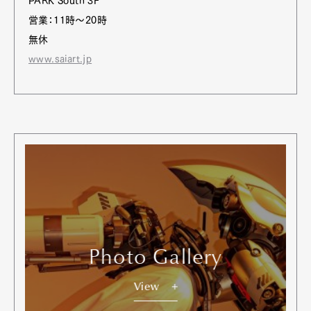
PARK South 3F
営業：11時〜20時
無休
www.saiart.jp
Photo Gallery
View