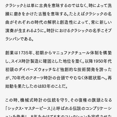
クラシックとは単に古典を意味するのではなく、時によって洗
練に磨きをかけた古雅を意味する。たとえばクラシックの名
曲がそれぞれの時代の解釈と創造性によって、常に新しい
演奏が生まれるように。時計におけるクラシックの名手こそブ
ランパンである。
創業は1735年、初期からマニュファクチュール体制を構築
し、スイス時計製造に確固とした地位を築く。以降1950年代
初頭のダイバーズウォッチなど独創的な技術開発を誇った
が、70年代のクオーツ時計の台頭でやむなく休眠状態へ。再
始動を果たしたのは83年のことだ。
この時、機械式時計の伝統を守り、その復権の旗頭となる
「シックス・マスターピース」と呼ばれる伝説のコンプリケーシ
ョンを発表し、8年をかけて6本のコレクションを完成させた