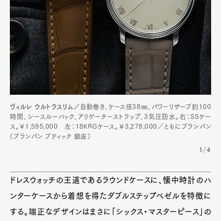
ヴィルレ ウルトラスリム／
自動巻き、ケース径38㎜、パワーリザーブ約100
時間、シースルーバック、アリゲーターストラップ、3気圧防水。右：SSケー
ス。￥1,595,000 左：18KRGケース。￥3,278,000／ともにブランパン
（ブランパン ブティック 銀座）
1/4
ドレスウォッチの王道であるラウンドケースに、懐中時計のハ
ンターケースから着想を得たダブルステップベゼルを特徴に
する。端正なデザインはまさに「シックス・マスターピース」の