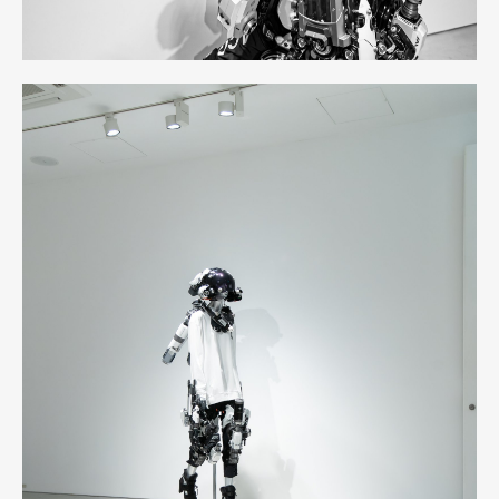
Official Columnist
About
Contact
Pen Meet
Pen international
Pen tw