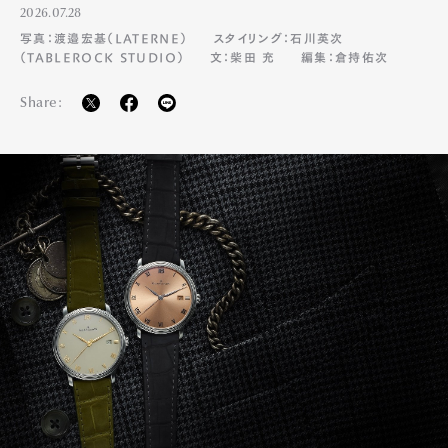
2026.07.28
写真：渡邉宏基（LATERNE）
スタイリング：石川英次
（TABLEROCK STUDIO）
文：柴田 充
編集：倉持佑次
Share: