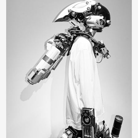
Art&Design
Watch
Fashion
Gourmet
Cars
Product
Culture
Lifestyle
Pen Membership
Magazine