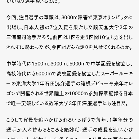
がかなう選手もいるのだ。
今回、注目選手の筆頭は、3000m障害で東京オリンピックに
出場し、日本人初の7位入賞を果たした順天堂大学2年の
三浦龍司選手だろう。前回は1区を走り区間10位と力を出し
きれずに終わったが、今回はどんな走りを見せてくれるのか。
中学時代に1500m、3000m、5000mで中学記録を樹立し、
高校時代にも5000mで高校記録を樹立したスーパールーキ
ーの東洋大学1年石田洸介選手の箱根デビューや来年オレ
ゴンで開催される世界陸上の10000m参加標準記録を日本
で唯一突破している駒澤大学3年田澤廉選手にも注目だ。
こうして背景を追いかけられるいっぽうで毎年、1学年分の
選手が入れ替わるところも絶妙だ。選手の成長を追いかけ