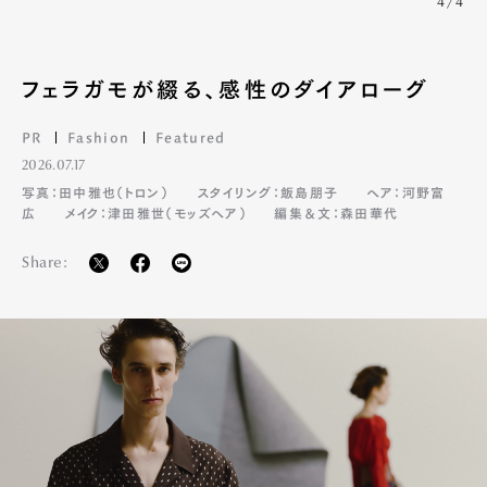
4/4
フェラガモが綴る、感性のダイアローグ
PR
Fashion
Featured
2026.07.17
写真：田中雅也（トロン）
スタイリング：飯島朋子
ヘア：河野富
広
メイク：津田雅世（モッズヘア）
編集＆文：森田華代
Share:
Art&Design
Watch
Fashion
Gourmet
Cars