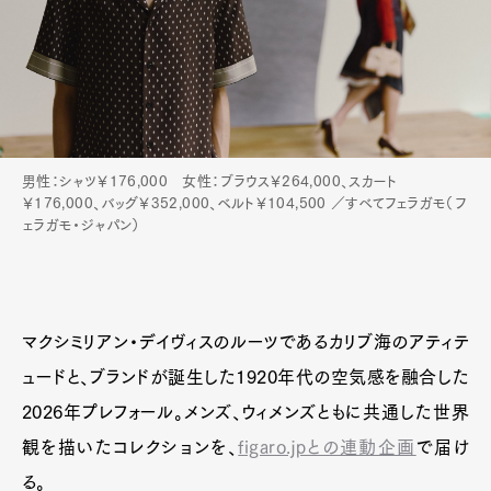
Product
Culture
Lifestyle
Pen Membership
Magazine
Official Columnist
About
Contact
男性：シャツ￥176,000 女性：ブラウス￥264,000、スカート
￥176,000、バッグ￥352,000、ベルト￥104,500 ／すべてフェラガモ（フ
ェラガモ・ジャパン）
Pen Meet
Pen international
Pen tw
マクシミリアン・デイヴィスのルーツであるカリブ海のアティテ
ュードと、ブランドが誕生した1920年代の空気感を融合した
2026年プレフォール。メンズ、ウィメンズともに共通した世界
観を描いたコレクションを、
figaro.jpとの連動企画
で届け
る。