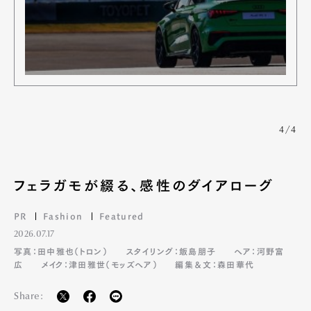
4/4
フェラガモが綴る、感性のダイアローグ
PR
Fashion
Featured
2026.07.17
写真：田中雅也（トロン）
スタイリング：飯島朋子
ヘア：河野富
広
メイク：津田雅世（モッズヘア）
編集＆文：森田華代
Share: