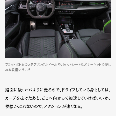
フラットボトムのステアリングホイールやバケットシートなどサーキットで楽し
める装備いろいろ
Art&Design
Watch
Fashion
Gourmet
Cars
Product
Culture
Lifestyle
路面に吸いつくように走るので、ドライブしている身としては、
カーブを抜けたあと、どこへ向かって加速していけばいいか、
視線がぶれないので、アクションが速くなる。
Pen Membership
Magazine