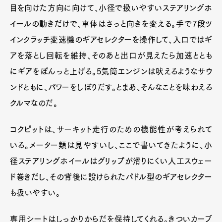
目を向けた方向に向けて、小径で扱いやすいステアリングホ
Official Columnist
About
Contact
イールの動きだけで、車体はさっと向きを変える。手で7段ツ
インクラッチ変速機のギアセレクターを操作して、入口ではギ
アを落とし回転を維持、そのあと出口が見えたら加速ととも
Pen Meet
にギアをぽんっと上げる。5気筒エンジンは吠えるようなサウ
ンドともに、パワーをしぼりだす。とまあ、そんなことを味わえる
Pen international
Pen tw
クルマなのだ。
コクピットは、サーキット走行のための機能性が考えられて
いる。メーター類は見やすいし、ここで書いてきたように、小
径ステアリングホイールはグリップが滑りにくい人工スウェー
ド巻きだし、その背後に設けられたパドル型のギアセレクター
も扱いやすい。
専用シートはしっかりからだを保持してくれる。きついカーブ