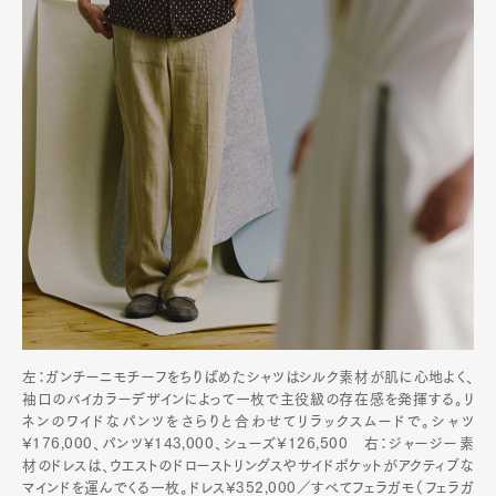
左：ガンチーニモチーフをちりばめたシャツはシルク素材が肌に心地よく、
袖口のバイカラーデザインによって一枚で主役級の存在感を発揮する。リ
ネンのワイドなパンツをさらりと合わせてリラックスムードで。シャツ
¥176,000、パンツ¥143,000、シューズ¥126,500 右：ジャージー素
材のドレスは、ウエストのドローストリングスやサイドポケットがアクティブな
マインドを運んでくる一枚。ドレス¥352,000／すべてフェラガモ（フェラガ