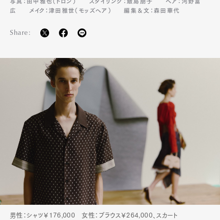
写真：田中雅也（トロン）
スタイリング：飯島朋子
ヘア：河野富
広
メイク：津田雅世（モッズヘア）
編集＆文：森田華代
Share:
男性：シャツ￥176,000 女性：ブラウス￥264,000、スカート