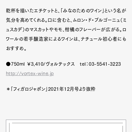
乾杯を描いたエチケットと、「みなのためのワイン」という名が
気分を高めてくれる。口に含むと、ムロン・ド・ブルゴーニュ（ミ
Art&Design
Watch
Fashion
ュスカデ）のマスカットやモモ、柑橘のフレーバーが広がる。ロ
Gourmet
Cars
ワールの若手醸造家によるワインは、ナチュール初心者にも
Product
Culture
Lifestyle
おすすめ。
●750ml ￥3,410/ヴォルテックス tel：03-5541-3223
Pen Membership
Magazine
http://vortex-wine.jp
Official Columnist
About
Contact
＊「フィガロジャポン」2021年12月号より抜粋
Pen Meet
Pen international
Pen tw